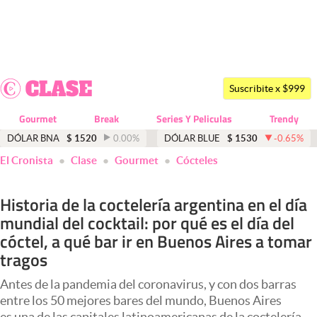
Últimas noticias
Dólar
Suscribite x $999
Members
Gourmet
Break
Series Y Peliculas
Trendy
Economía y Política
DÓLAR BNA
$
1520
0.00
%
DÓLAR BLUE
$
1530
-0.65
%
El Cronista
Clase
Gourmet
Cócteles
Finanzas y Mercados
Mercados Online
Historia de la coctelería argentina en el día
mundial del cocktail: por qué es el día del
Negocios
cóctel, a qué bar ir en Buenos Aires a tomar
Columnistas
tragos
Otras secciones
Antes de la pandemia del coronavirus, y con dos barras
Apertura
entre los 50 mejores bares del mundo, Buenos Aires
es una de las capitales latinoamericanas de la coctelería.