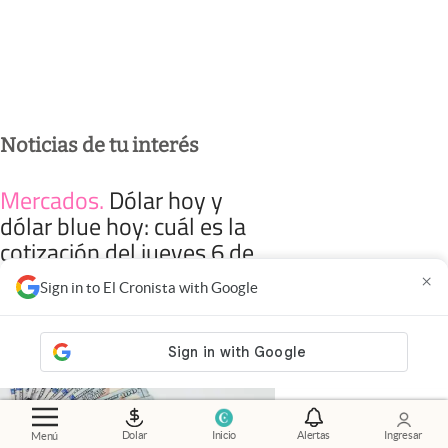
Noticias de tu interés
Mercados
.
Dólar hoy y
dólar blue hoy: cuál es la
cotización del jueves 6 de
agosto minuto a minuto
×
Sign in to El Cronista with Google
Dolar
Inicio
Alertas
Ingresar
Menú