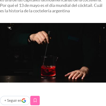
Infotechnology
Por qué el 13 de mayo es el día mundial del cócktail. Cuál
es la historia de la coctelería argentina
Clase
Clima
Mundial 2026
Eventos Corporativos
El Cronista Studio
Mediakit
abre en nueva pestaña
Argentina
+
Seguir
en
abre en nueva pestaña