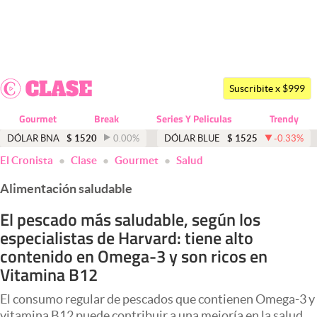
Últimas noticias
Dólar
Suscribite x $999
Members
Gourmet
Break
Series Y Peliculas
Trendy
Economía y Política
DÓLAR BNA
$
1520
0.00
%
DÓLAR BLUE
$
1525
-0.33
%
El Cronista
Clase
Gourmet
Salud
Finanzas y Mercados
Alimentación saludable
Mercados Online
El pescado más saludable, según los
Negocios
especialistas de Harvard: tiene alto
Columnistas
contenido en Omega-3 y son ricos en
Vitamina B12
Otras secciones
El consumo regular de pescados que contienen Omega-3 y
Apertura
vitamina B12 puede contribuir a una mejoría en la salud