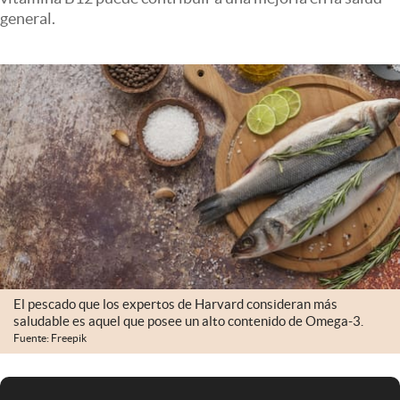
Infotechnology
general.
Clase
Clima
Mundial 2026
Eventos Corporativos
El Cronista Studio
Mediakit
abre en nueva pestaña
Argentina
El pescado que los expertos de Harvard consideran más
saludable es aquel que posee un alto contenido de Omega-3.
Fuente: Freepik