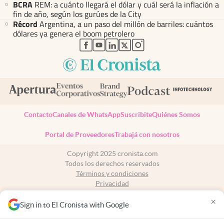
BCRA
REM: a cuánto llegará el dólar y cuál será la inflación a
fin de año, según los gurúes de la City
Récord
Argentina, a un paso del millón de barriles: cuántos
dólares ya genera el boom petrolero
abre en nueva pestaña
abre en nueva pestaña
abre en nueva pestaña
abre en nueva pestaña
abre en nueva pestaña
Contacto
Canales de WhatsApp
Suscribite
Quiénes Somos
Portal de Proveedores
Trabajá con nosotros
Copyright 2025 cronista.com
Todos los derechos reservados
Términos y condiciones
Privacidad
Consentimiento
×
Tel:
+54 11 7078-3270
Sign in to El Cronista with Google