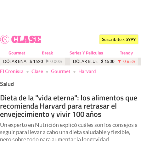
Últimas noticias
Dólar
Suscribite x $999
Members
Gourmet
Break
Series Y Peliculas
Trendy
Economía y Política
DÓLAR BNA
$
1520
0.00
%
DÓLAR BLUE
$
1530
-0.65
%
El Cronista
Clase
Gourmet
Harvard
Finanzas y Mercados
Salud
Mercados Online
Dieta de la "vida eterna": los alimentos que
Negocios
recomienda Harvard para retrasar el
Columnistas
envejecimiento y vivir 100 años
Otras secciones
Un experto en Nutrición explicó cuáles son los consejos a
seguir para llevar a cabo una dieta saludable y flexible,
Apertura
pero sobre todo para aumentar la longevidad.