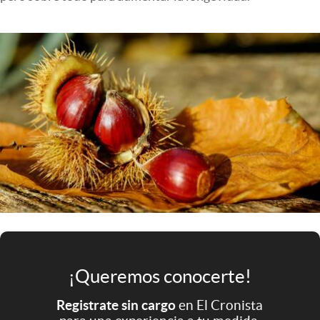
Infotechnology
Clase
Clima
Mundial 2026
Eventos Corporativos
El Cronista Studio
Mediakit
abre en nueva pestaña
Argentina
¡Queremos conocerte!
Registrate sin cargo
en El Cronista