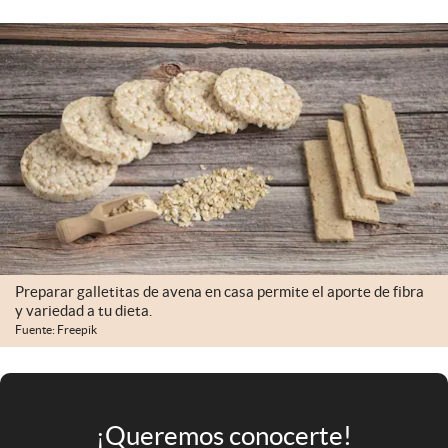
Infotechnology
Clase
Clima
Mundial 2026
Eventos Corporativos
El Cronista Studio
Mediakit
abre en nueva pestaña
Preparar galletitas de avena en casa permite el aporte de fibra
Argentina
y variedad a tu dieta.
Fuente: Freepik
¡Queremos conocerte!