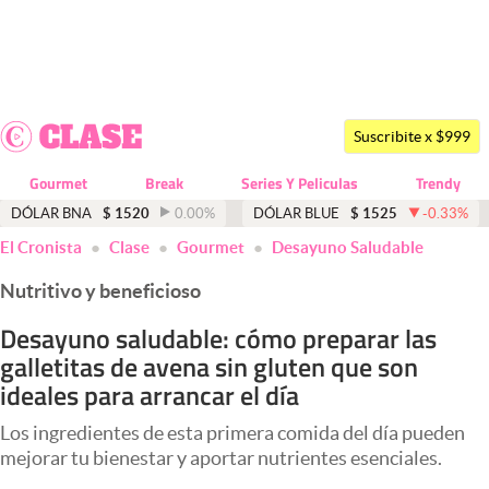
Últimas noticias
Dólar
Suscribite x $999
Members
Gourmet
Break
Series Y Peliculas
Trendy
Economía y Política
DÓLAR BNA
$
1520
0.00
%
DÓLAR BLUE
$
1525
-0.33
%
El Cronista
Clase
Gourmet
Desayuno Saludable
Finanzas y Mercados
Nutritivo y beneficioso
Mercados Online
Desayuno saludable: cómo preparar las
Negocios
galletitas de avena sin gluten que son
Columnistas
ideales para arrancar el día
Otras secciones
Los ingredientes de esta primera comida del día pueden
mejorar tu bienestar y aportar nutrientes esenciales.
Apertura