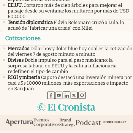
EE.UU.
Cortaron más de cien árboles para mejorar el
paisaje desde su ventana: los multaron por más de USD
600.000
Tensión diplomática
Flávio Bolsonaro cruzó a Lula: lo
acusó de “fabricar una crisis” con Milei
Cotizaciones
Mercados
Dólar hoy y dólar blue hoy: cuál es la cotización
del viernes 7 de agosto minuto a minuto
Divisas
Doble impulso para el peso mexicano: la
sorpresa laboral en EEUU y la calma inflacionaria
redefinen el tipo de cambio
RIGI y minería
Caputo destacó una inversión minera por
casi u$s 10.000 millones: más exportaciones e impacto
en San Juan
abre en nueva pestaña
abre en nueva pestaña
abre en nueva pestaña
abre en nueva pestaña
abre en nueva pestaña