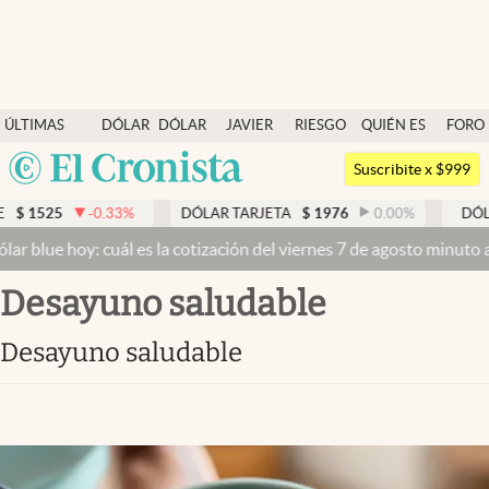
Últimas noticias
ÚLTIMAS
DÓLAR
DÓLAR
JAVIER
RIESGO
QUIÉN ES
FORO
Dólar
NOTICIAS
BLUE
MILEI
PAÍS
QUIÉN
Argentina
Members
Suscribite x $999
España
Economía y Política
-0.33
%
DÓLAR TARJETA
$
1976
0.00
%
DÓLAR MEP
México
hoy: cuál es la cotización del viernes 7 de agosto minuto a minuto
D
Finanzas y Mercados
USA
desayuno saludable
Mercados Online
Colombia
Uruguay
Negocios
desayuno saludable
Columnistas
Otras secciones
Apertura