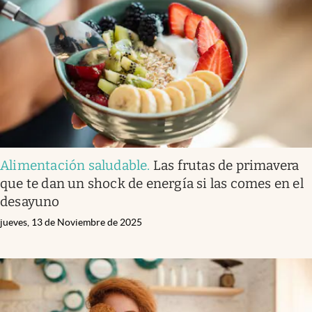
Infotechnology
Clase
Clima
Mundial 2026
Eventos Corporativos
El Cronista Studio
Alimentación saludable
.
Las frutas de primavera
Mediakit
que te dan un shock de energía si las comes en el
abre en nueva pestaña
desayuno
Argentina
jueves, 13 de Noviembre de 2025