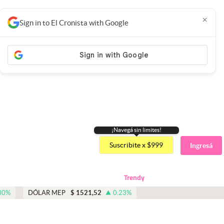
×
Sign in to El Cronista with Google
¡Navegá sin limites!
Suscribite x $999
Ingresá
Trendy
30
%
DÓLAR MEP
$
1521,52
0.23
%