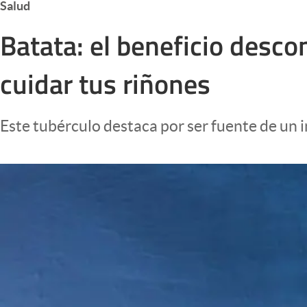
Salud
Infotechnology
Batata: el beneficio desco
Clase
Clima
cuidar tus riñones
Mundial 2026
Eventos Corporativos
Este tubérculo destaca por ser fuente de un i
El Cronista Studio
Mediakit
abre en nueva pestaña