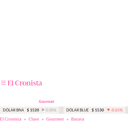
Últimas noticias
Dólar
Members
Economía y Política
Finanzas y Mercados
Mercados Online
Negocios
Columnistas
Gourmet
Otras secciones
DÓLAR BNA
$
1520
0.00
%
DÓLAR BLUE
$
1530
-0.65
%
El Cronista
Clase
Gourmet
Batata
Apertura