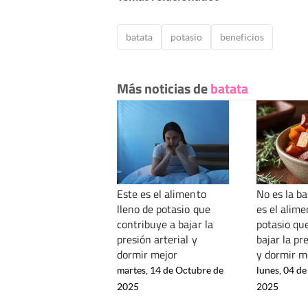
batata
potasio
beneficios
Más noticias de
batata
Este es el alimento
No es la b
lleno de potasio que
es el alime
contribuye a bajar la
potasio qu
presión arterial y
bajar la pr
dormir mejor
y dormir m
martes, 14 de Octubre de
lunes, 04 de
2025
2025