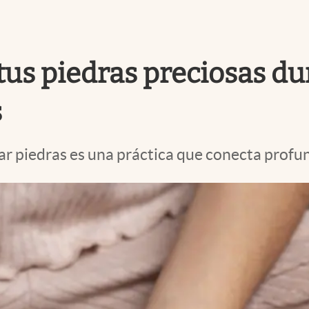
us piedras preciosas dur
s
rgar piedras es una práctica que conecta prof