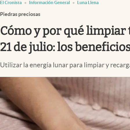
El Cronista
Información General
Luna Llena
Infotechnology
Piedras preciosas
Clase
Clima
Cómo y por qué limpiar t
Mundial 2026
21 de julio: los beneficio
Eventos Corporativos
El Cronista Studio
Utilizar la energía lunar para limpiar y reca
Mediakit
abre en nueva pestaña