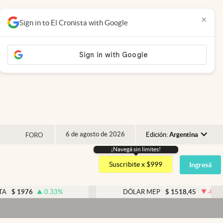
×
Sign in to El Cronista with Google
6 de agosto de 2026
Edición:
Argentina
FORO
¡Navegá sin limites!
Argentina
Suscribite x $999
Ingresá
España
México
0.33
%
DÓLAR MEP
$
1518,45
-0.05
%
USA
Colombia