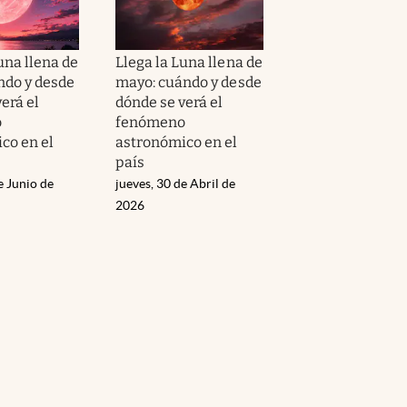
una llena de
Llega la Luna llena de
ndo y desde
mayo: cuándo y desde
erá el
dónde se verá el
o
fenómeno
co en el
astronómico en el
país
e Junio de
jueves, 30 de Abril de
2026