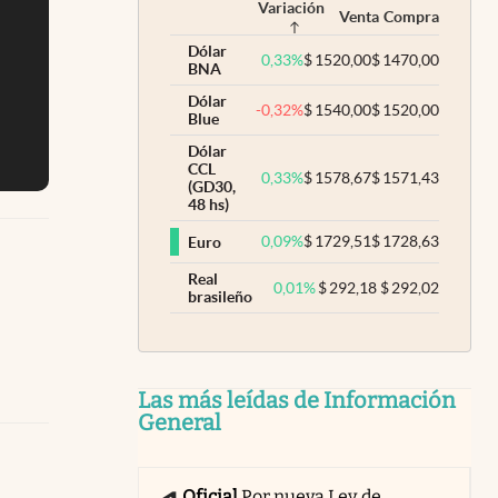
Variación
Venta
Compra
Dólar
0,33
%
$
1520,00
$
1470,00
BNA
Dólar
-0,32
%
$
1540,00
$
1520,00
Blue
Dólar
CCL
0,33
%
$
1578,67
$
1571,43
(GD30,
48 hs)
0,09
%
$
1729,51
$
1728,63
Euro
Real
0,01
%
$
292,18
$
292,02
brasileño
Las más leídas de Información
General
Oficial
Por nueva Ley de