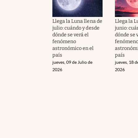
Llega la Luna llena de
Llega la L
julio: cuándo y desde
junio: cuá
dónde se verá el
dónde se v
fenómeno
fenómen
astronómico en el
astronómi
país
país
jueves, 09 de Julio de
jueves, 18 d
2026
2026