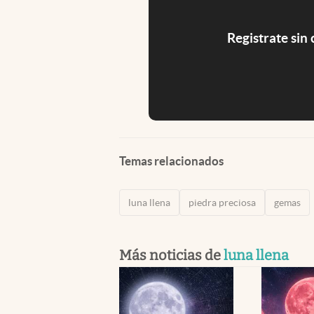
Registrate sin
Temas relacionados
luna llena
piedra preciosa
gemas
Más noticias de
luna llena