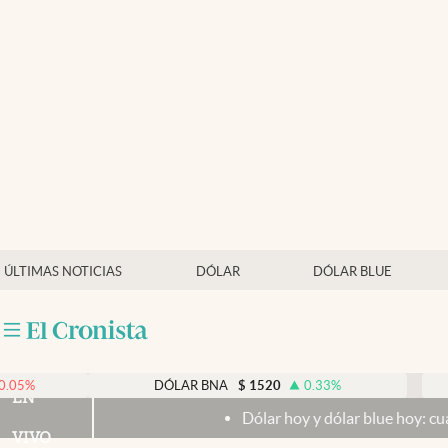
Últimas noticias
Dólar
Members
Economía y Política
Finanzas y Mercados
Mercados Online
ÚLTIMAS NOTICIAS
DÓLAR
DÓLAR BLUE
Negocios
Columnistas
Otras secciones
DÓLAR BNA
$
1520
0.33
%
DÓLA
EN
Dólar hoy y dólar blue hoy: cuál es la cotiza
Apertura
VIVO