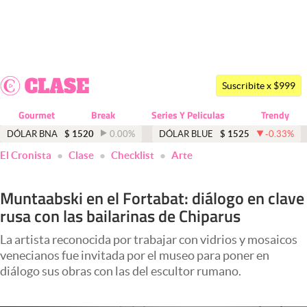
Últimas noticias
Dólar
Suscribite x $999
Members
Gourmet
Break
Series Y Peliculas
Trendy
Economía y Política
DÓLAR BNA
$
1520
0.00
%
DÓLAR BLUE
$
1525
-0.33
%
El Cronista
Clase
Checklist
Arte
Finanzas y Mercados
Mercados Online
Muntaabski en el Fortabat: diálogo en clave
rusa con las bailarinas de Chiparus
Negocios
Columnistas
La artista reconocida por trabajar con vidrios y mosaicos
venecianos fue invitada por el museo para poner en
Otras secciones
diálogo sus obras con las del escultor rumano.
Apertura