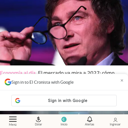
Economía al día
.
El mercado ya mira a 2027: cómo
influye la política en las inversiones
×
Sign in to El Cronista with Google
Dolar
Inicio
Alertas
Ingresar
Menú