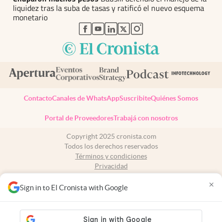
liquidez tras la suba de tasas y ratificó el nuevo esquema
monetario
abre en nueva pestaña
abre en nueva pestaña
abre en nueva pestaña
abre en nueva pestaña
abre en nueva pestaña
Contacto
Canales de WhatsApp
Suscribite
Quiénes Somos
Portal de Proveedores
Trabajá con nosotros
Copyright 2025 cronista.com
Todos los derechos reservados
Términos y condiciones
Privacidad
Consentimiento
×
Tel:
+54 11 7078-3270
Sign in to El Cronista with Google
cronista.com
es propiedad de El Cronista Comercial S.A Registro de
propiedad intelectual: 56576959