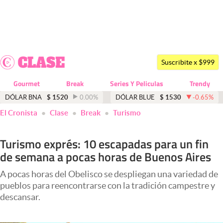
Últimas noticias
Dólar
Suscribite x $999
Members
Gourmet
Break
Series Y Peliculas
Trendy
Economía y Política
DÓLAR BNA
$
1520
0.00
%
DÓLAR BLUE
$
1530
-0.65
%
El Cronista
Clase
Break
Turismo
Finanzas y Mercados
Mercados Online
Turismo exprés: 10 escapadas para un fin
de semana a pocas horas de Buenos Aires
Negocios
Columnistas
A pocas horas del Obelisco se despliegan una variedad de
pueblos para reencontrarse con la tradición campestre y
Otras secciones
descansar.
Apertura