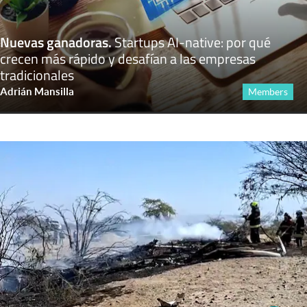
Nuevas ganadoras
.
Startups AI-native: por qué
crecen más rápido y desafían a las empresas
tradicionales
Adrián Mansilla
Members