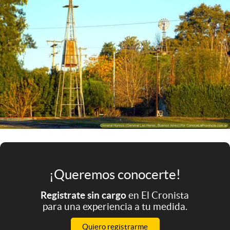
Infotechnology
Clase
Clima
Mundial 2026
Eventos Corporativos
El Cronista Studio
Mediakit
abre en nueva pestaña
Argentina
¡Queremos conocerte!
Registrate sin cargo
en El Cronista
para una experiencia a tu medida.
Quiero registrarme