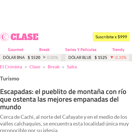
Últimas noticias
Dólar
Suscribite x $999
Members
Gourmet
Break
Series Y Peliculas
Trendy
Economía y Política
DÓLAR BNA
$
1520
0.00
%
DÓLAR BLUE
$
1525
-0.33
%
El Cronista
Clase
Break
Salta
Finanzas y Mercados
Turismo
Mercados Online
Escapadas: el pueblito de montaña con río
Negocios
que ostenta las mejores empanadas del
Columnistas
mundo
Otras secciones
Cerca de Cachi, al norte del Cafayate y en el medio de los
valles calchaquíes, se encuentra esta localidad única muy
Apertura
reconocible por su iglesia.