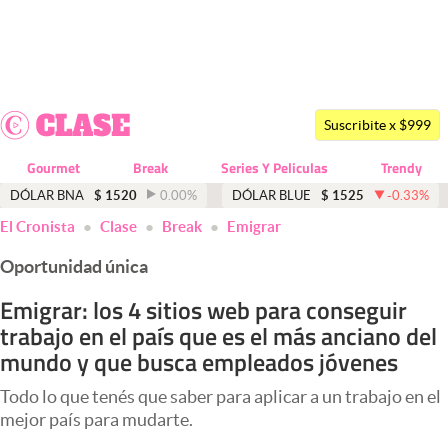
Últimas noticias
Dólar
Suscribite x $999
Members
Gourmet
Break
Series Y Peliculas
Trendy
Economía y Política
DÓLAR BNA
$
1520
0.00
%
DÓLAR BLUE
$
1525
-0.33
%
El Cronista
Clase
Break
Emigrar
Finanzas y Mercados
Oportunidad única
Mercados Online
Emigrar: los 4 sitios web para conseguir
Negocios
trabajo en el país que es el más anciano del
Columnistas
mundo y que busca empleados jóvenes
Otras secciones
Todo lo que tenés que saber para aplicar a un trabajo en el
mejor país para mudarte.
Apertura