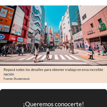
Infotechnology
Clase
Clima
Mundial 2026
Eventos Corporativos
El Cronista Studio
Mediakit
abre en nueva pestaña
Repasá todos los detalles para obtener trabajo en esta increíble
Argentina
nación.
Fuente: Shutterstock
¡Queremos conocerte!