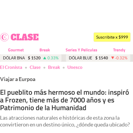
Últimas noticias
Dólar
Suscribite x $999
Members
Gourmet
Break
Series Y Peliculas
Trendy
Economía y Política
DÓLAR BNA
$
1520
0.33
%
DÓLAR BLUE
$
1540
-0.32
%
El Cronista
Clase
Break
Unesco
Finanzas y Mercados
Viajar a Eurpoa
Mercados Online
El pueblito más hermoso el mundo: inspiró
Negocios
a Frozen, tiene más de 7000 años y es
Columnistas
Patrimonio de la Humanidad
Otras secciones
Las atracciones naturales e históricas de esta zona la
convirtieron en un destino único, ¿dónde queda ubicado?
Apertura