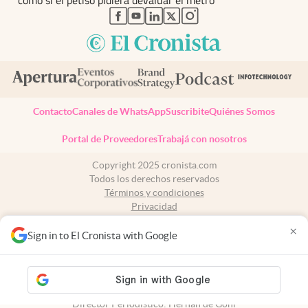
abre en nueva pestaña
abre en nueva pestaña
abre en nueva pestaña
abre en nueva pestaña
abre en nueva pestaña
Contacto
Canales de WhatsApp
Suscribite
Quiénes Somos
Portal de Proveedores
Trabajá con nosotros
Copyright 2025 cronista.com
Todos los derechos reservados
Términos y condiciones
Privacidad
Consentimiento
×
Tel:
+54 11 7078-3270
Sign in to El Cronista with Google
cronista.com
es propiedad de El Cronista Comercial S.A Registro de
propiedad intelectual: 56576959
N° de edición: 10.949 - 6 de agosto de 2026
Director Periodístico: Hernán de Goñi