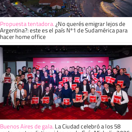
Propuesta tentadora
.
¿No querés emigrar lejos de
Argentina?: este es el país Nº1 de Sudamérica para
hacer home office
Buenos Aires de gala
.
La Ciudad celebró a los 58