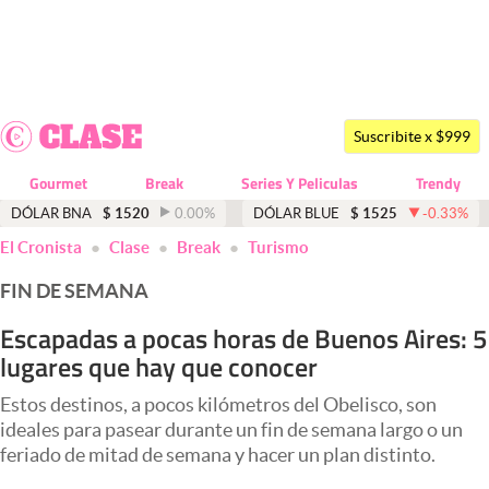
Últimas noticias
Dólar
Suscribite x $999
Members
Gourmet
Break
Series Y Peliculas
Trendy
Economía y Política
DÓLAR BNA
$
1520
0.00
%
DÓLAR BLUE
$
1525
-0.33
%
El Cronista
Clase
Break
Turismo
Finanzas y Mercados
FIN DE SEMANA
Mercados Online
Escapadas a pocas horas de Buenos Aires: 5
Negocios
lugares que hay que conocer
Columnistas
Estos destinos, a pocos kilómetros del Obelisco, son
Otras secciones
ideales para pasear durante un fin de semana largo o un
feriado de mitad de semana y hacer un plan distinto.
Apertura