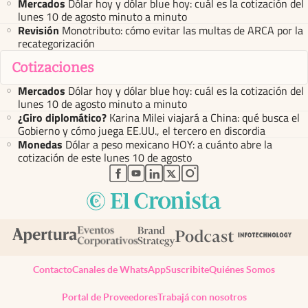
Mercados
Dólar hoy y dólar blue hoy: cuál es la cotización del
lunes 10 de agosto minuto a minuto
Revisión
Monotributo: cómo evitar las multas de ARCA por la
recategorización
Cotizaciones
Mercados
Dólar hoy y dólar blue hoy: cuál es la cotización del
lunes 10 de agosto minuto a minuto
¿Giro diplomático?
Karina Milei viajará a China: qué busca el
Gobierno y cómo juega EE.UU., el tercero en discordia
Monedas
Dólar a peso mexicano HOY: a cuánto abre la
cotización de este lunes 10 de agosto
abre en nueva pestaña
abre en nueva pestaña
abre en nueva pestaña
abre en nueva pestaña
abre en nueva pestaña
Contacto
Canales de WhatsApp
Suscribite
Quiénes Somos
Portal de Proveedores
Trabajá con nosotros