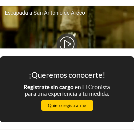
Infotechnology
Clase
Clima
Mundial 2026
Eventos Corporativos
El Cronista Studio
Mediakit
¡Queremos conocerte!
abre en nueva pestaña
Registrate sin cargo
en El Cronista
Argentina
para una experiencia a tu medida.
Quiero registrarme