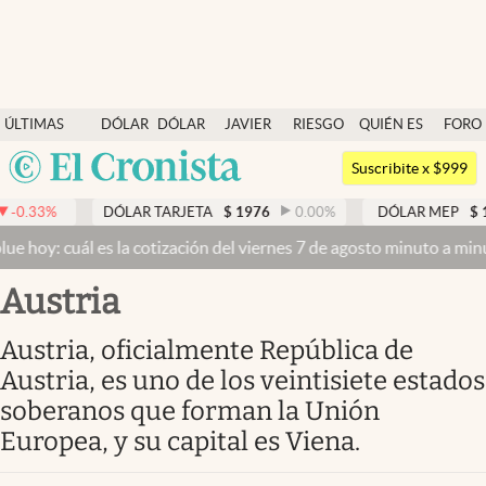
Últimas noticias
ÚLTIMAS
DÓLAR
DÓLAR
JAVIER
RIESGO
QUIÉN ES
FORO
Dólar
NOTICIAS
BLUE
MILEI
PAÍS
QUIÉN
Argentina
Members
Suscribite x $999
España
Economía y Política
ÓLAR TARJETA
$
1976
0.00
%
DÓLAR MEP
$
1526,03
0.43
México
s la cotización del viernes 7 de agosto minuto a minuto
Dólar hoy y 
Finanzas y Mercados
USA
Austria
Mercados Online
Colombia
Uruguay
Negocios
Austria, oficialmente República de
Austria, es uno de los veintisiete estados
Columnistas
soberanos que forman la Unión
Otras secciones
Europea, y su capital es Viena.
Apertura