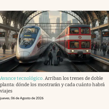
Infotechnology
Clase
Clima
Mundial 2026
Eventos Corporativos
El Cronista Studio
Mediakit
abre en nueva pestaña
Argentina
Avance tecnológico
.
Arriban los trenes de doble
planta: dónde los mostrarán y cada cuánto habrá
viajes
jueves, 06 de Agosto de 2026