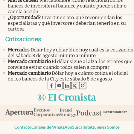
Alerta Cedear
MercadoLibre: cómo reaccionaron los
bancos de inversión al balance y cuánto puede subir o
caer la acción
¿Oportunidad?
Invertir en oro: qué recomiendan los
especialistas y qué inversores deberían tenerlo en su
cartera
Cotizaciones
Mercados
Dólar hoy y dólar blue hoy: cuál es la cotización
del sábado 8 de agosto minuto a minuto
Mercado cambiario
El dólar sigue al alza: los errores que
conviene evitar cuando todos salen a comprar
Mercado cambiario
Dólar hoy: a cuánto cotiza el oficial
en los bancos de la City este sábado 8 de agosto
abre en nueva pestaña
abre en nueva pestaña
abre en nueva pestaña
abre en nueva pestaña
abre en nueva pestaña
Contacto
Canales de WhatsApp
Suscribite
Quiénes Somos