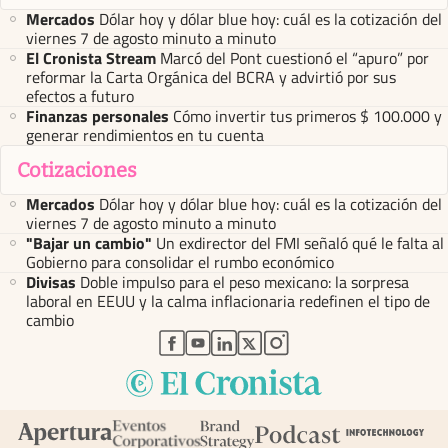
Mercados
Dólar hoy y dólar blue hoy: cuál es la cotización del
viernes 7 de agosto minuto a minuto
El Cronista Stream
Marcó del Pont cuestionó el “apuro” por
reformar la Carta Orgánica del BCRA y advirtió por sus
efectos a futuro
Finanzas personales
Cómo invertir tus primeros $ 100.000 y
generar rendimientos en tu cuenta
Cotizaciones
Mercados
Dólar hoy y dólar blue hoy: cuál es la cotización del
viernes 7 de agosto minuto a minuto
"Bajar un cambio"
Un exdirector del FMI señaló qué le falta al
Gobierno para consolidar el rumbo económico
Divisas
Doble impulso para el peso mexicano: la sorpresa
laboral en EEUU y la calma inflacionaria redefinen el tipo de
cambio
abre en nueva pestaña
abre en nueva pestaña
abre en nueva pestaña
abre en nueva pestaña
abre en nueva pestaña