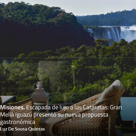
Misiones
.
Escapada de lujo a las Cataratas: Gran
Meliá Iguazú presentó su nueva propuesta
gastronómica
Luz De Sousa Quintas