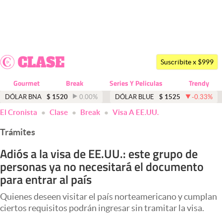
Últimas noticias
Dólar
Suscribite x $999
Members
Gourmet
Break
Series Y Peliculas
Trendy
Economía y Política
DÓLAR BNA
$
1520
0.00
%
DÓLAR BLUE
$
1525
-0.33
%
El Cronista
Clase
Break
Visa A EE.UU.
Finanzas y Mercados
Trámites
Mercados Online
Adiós a la visa de EE.UU.: este grupo de
Negocios
personas ya no necesitará el documento
Columnistas
para entrar al país
Otras secciones
Quienes deseen visitar el país norteamericano y cumplan
ciertos requisitos podrán ingresar sin tramitar la visa.
Apertura