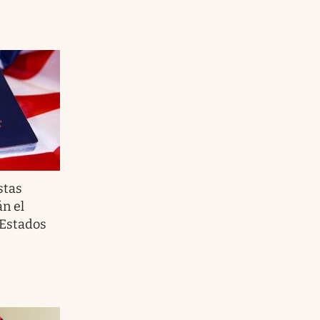
stas
n el
 Estados