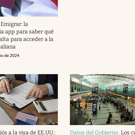
.
Emigrar: la
ia app para saber qué
falta para acceder a la
taliana
nio de 2024
iós a la visa de EE.UU.:
Datos del Gobierno
.
Los c