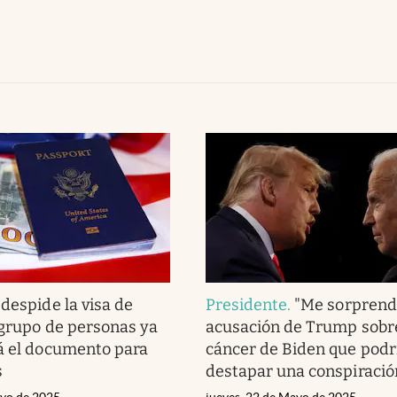
 despide la visa de
Presidente
.
"Me sorprende
 grupo de personas ya
acusación de Trump sobre
á el documento para
cáncer de Biden que podr
s
destapar una conspiració
ayo de 2025
jueves, 22 de Mayo de 2025