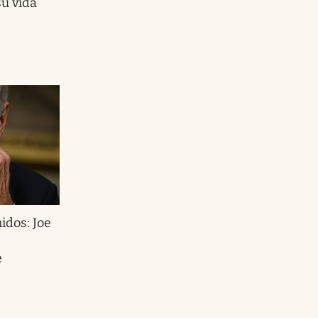
u vida
idos: Joe
e