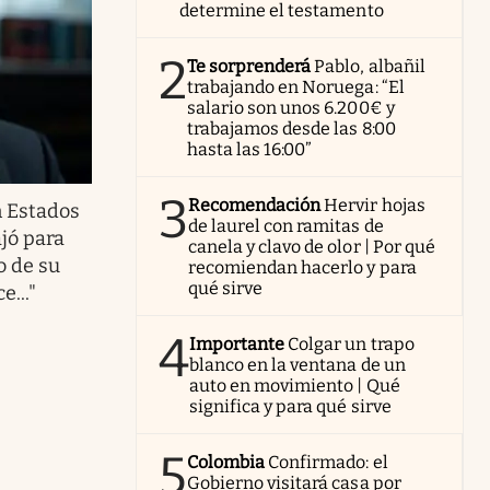
determine el testamento
2
Te sorprenderá
Pablo, albañil
trabajando en Noruega: “El
salario son unos 6.200€ y
trabajamos desde las 8:00
hasta las 16:00”
3
Recomendación
Hervir hojas
n Estados
de laurel con ramitas de
jó para
canela y clavo de olor | Por qué
o de su
recomiendan hacerlo y para
qué sirve
..."
4
Importante
Colgar un trapo
blanco en la ventana de un
auto en movimiento | Qué
significa y para qué sirve
5
Colombia
Confirmado: el
Gobierno visitará casa por