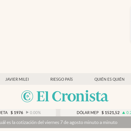
JAVIER MILEI
RIESGO PAÍS
QUIÉN ES QUIÉN
0.00
%
DÓLAR MEP
$
1521,52
0.23
%
 del viernes 7 de agosto minuto a minuto