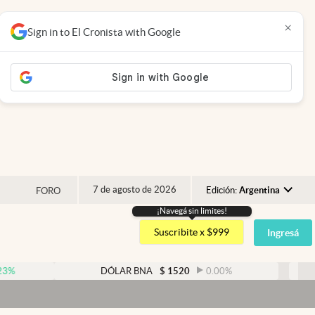
×
Sign in to El Cronista with Google
7 de agosto de 2026
Edición:
Argentina
FORO
¡Navegá sin limites!
Argentina
Suscribite x $999
Ingresá
España
México
DÓLAR BNA
$
1520
0.00
%
DÓLAR BL
USA
Dóla
Colombia