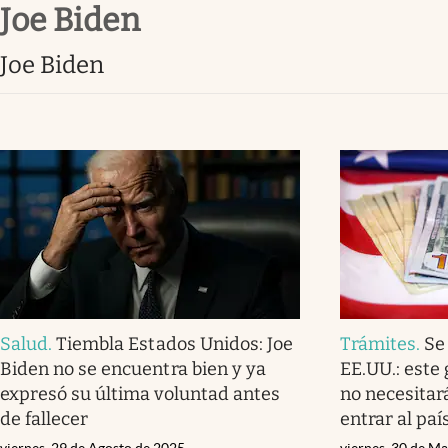
Joe Biden
Infotechnology
Clase
Joe Biden
Clima
Mundial 2026
Eventos Corporativos
El Cronista Studio
Mediakit
abre en nueva pestaña
Salud
.
Tiembla Estados Unidos: Joe
Trámites
.
Se
Biden no se encuentra bien y ya
EE.UU.: este
expresó su última voluntad antes
no necesitar
de fallecer
entrar al paí
viernes, 29 de Agosto de 2025
viernes, 30 de M