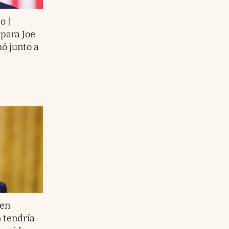
o |
 para Joe
mó junto a
 en
 tendría