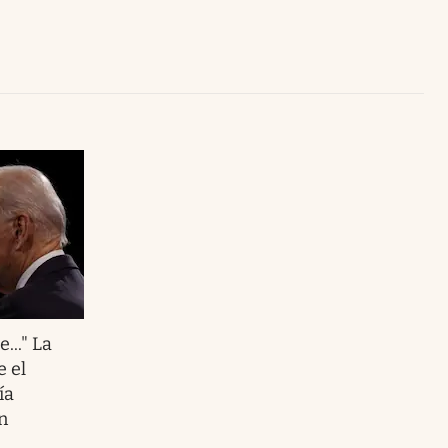
Uruguay
..." La
 el
ía
n