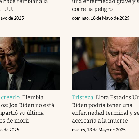
e hace temblar a la
una enfermedad grave y s
E. UU.
correría peligro
Mayo de 2025
domingo, 18 de Mayo de 2025
 creerlo
.
Tiembla
Tristeza
.
Llora Estados Un
os: Joe Biden no está
Biden podría tener una
mpartió su última
enfermedad terminal y s
es de morir
acercaría a la muerte
yo de 2025
martes, 13 de Mayo de 2025