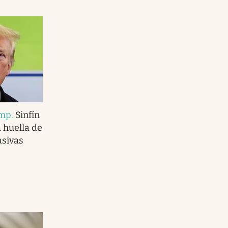
ump
.
Sinfín
 huella de
asivas