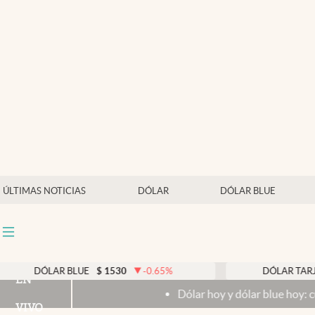
Últimas noticias
Dólar
Members
Economía y Política
Finanzas y Mercados
Mercados Online
ÚLTIMAS NOTICIAS
DÓLAR
DÓLAR BLUE
Negocios
Columnistas
Otras secciones
 BLUE
$
1530
-0.65
%
DÓLAR TARJETA
$
1976
EN
Dólar hoy y dólar blue hoy: cuál es la cotización
Apertura
VIVO