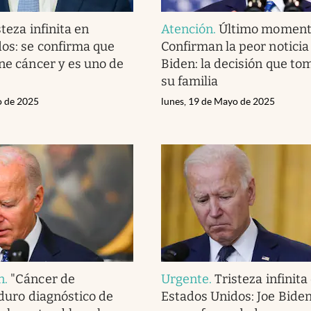
steza infinita en
Atención
.
Último moment
os: se confirma que
Confirman la peor noticia
ene cáncer y es uno de
Biden: la decisión que to
su familia
o de 2025
lunes, 19 de Mayo de 2025
n
.
"Cáncer de
Urgente
.
Tristeza infinita
 duro diagnóstico de
Estados Unidos: Joe Biden