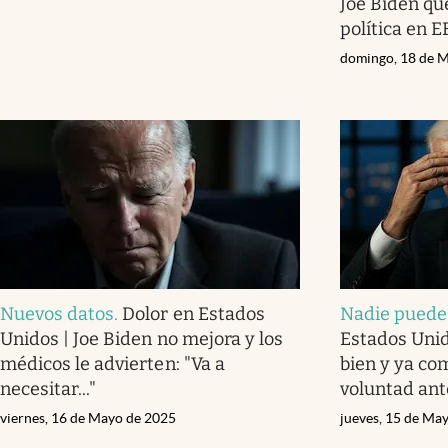
Joe Biden qu
política en E
domingo, 18 de 
Nuevos datos
.
Dolor en Estados
Nadie puede
Unidos | Joe Biden no mejora y los
Estados Unid
médicos le advierten: "Va a
bien y ya co
necesitar..."
voluntad ant
viernes, 16 de Mayo de 2025
jueves, 15 de Ma