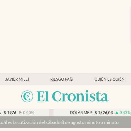
JAVIER MILEI
RIESGO PAÍS
QUIÉN ES QUIÉN
0.00
%
DÓLAR MEP
$
1526,03
0.43
%
ión del sábado 8 de agosto minuto a minuto