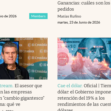
Ganancias: cuáles son lo
pedidos
nio de 2026
Members
Matías Rufino
martes, 23 de Junio de 2026
Stream
.
El asesor que
Cae el dólar
.
Oficial | Tiem
n las empresas
dólar: el Gobierno impon
n “cambio gigantesco”
retención del 19% a los
na: qué ve
rendimientos de las cuen
dólares