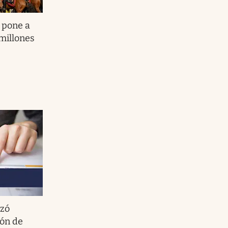
 pone a
millones
zó
ión de