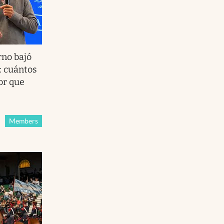
rno bajó
: cuántos
or que
Members