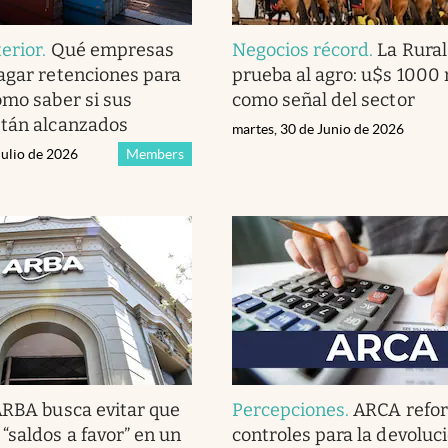
erior
.
Qué empresas
Negocios récord
.
La Rural
agar retenciones para
prueba al agro: u$s 1000 
ómo saber si sus
como señal del sector
stán alcanzados
martes, 30 de Junio de 2026
Julio de 2026
Members
RBA busca evitar que
Percepciones
.
ARCA refor
“saldos a favor” en un
controles para la devoluc