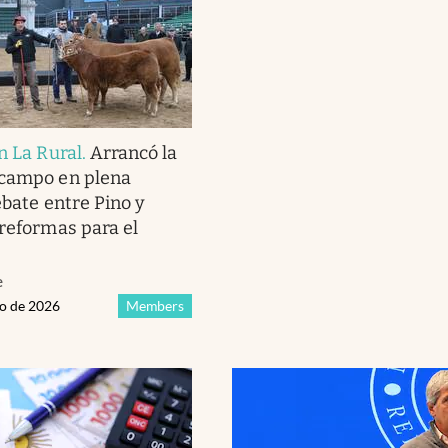
n La Rural
.
Arrancó la
 campo en plena
ebate entre Pino y
 reformas para el
e
io de 2026
Members