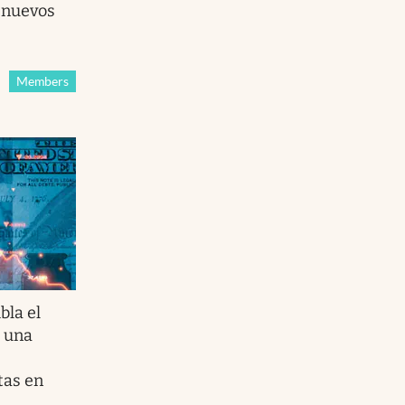
s nuevos
Members
bla el
e una
tas en