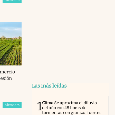
omercio
resión
s
Las más leídas
1
Clima
Se aproxima el diluvio
Members
del año con 48 horas de
tormentas con granizo, fuertes