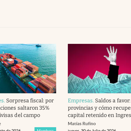
es
.
Sorpresa fiscal: por
Empresas
.
Saldos a favor
nciones saltaron 35%
provincias y cómo recupe
ivisas del campo
capital retenido en Ingre
e
Matías Rufino
osto de 2026
Members
jueves, 30 de Julio de 2026