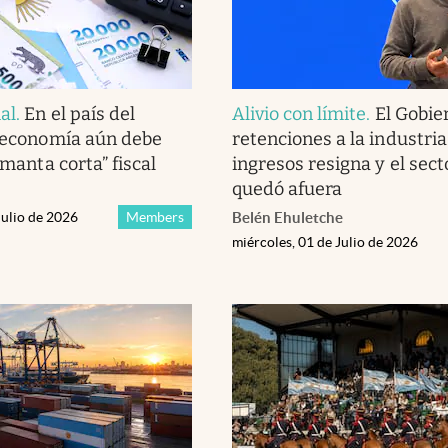
al
.
En el país del
Alivio con límite
.
El Gobie
a economía aún debe
retenciones a la industria
 “manta corta” fiscal
ingresos resigna y el sect
quedó afuera
Julio de 2026
Members
Belén Ehuletche
miércoles, 01 de Julio de 2026