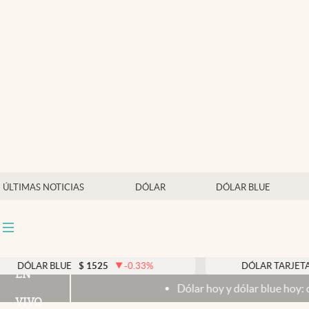
Últimas noticias
Dólar
Members
Economía y Política
Finanzas y Mercados
Mercados Online
ÚLTIMAS NOTICIAS
DÓLAR
DÓLAR BLUE
Negocios
Columnistas
Otras secciones
LUE
$
1525
-0.33
%
DÓLAR TARJETA
$
1976
EN
Dólar hoy y dólar blue hoy: cuál es la cotizac
Apertura
VIVO