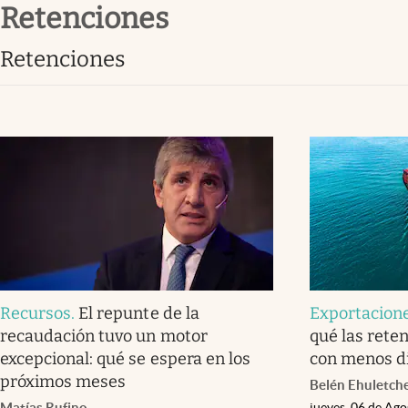
retenciones
Infotechnology
Clase
retenciones
Clima
Mundial 2026
Eventos Corporativos
El Cronista Studio
Mediakit
abre en nueva pestaña
Recursos
.
El repunte de la
Exportacion
recaudación tuvo un motor
qué las rete
excepcional: qué se espera en los
con menos d
próximos meses
Belén Ehuletch
Matías Rufino
jueves, 06 de Ag