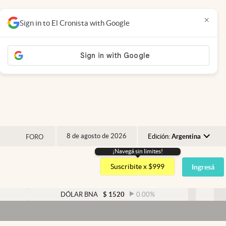
×
Sign in to El Cronista with Google
8 de agosto de 2026
Edición:
Argentina
FORO
¡Navegá sin limites!
Argentina
Suscribite x $999
Ingresá
España
México
DÓLAR BNA
$
1520
0.00
%
DÓLAR BLUE
USA
Dó
Colombia