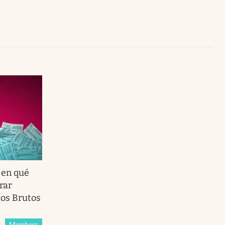
Uruguay
: en qué
rar
sos Brutos
Members