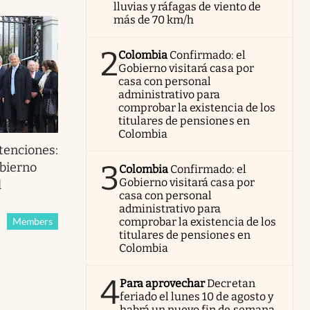
lluvias y ráfagas de viento de
más de 70 km/h
2
Colombia
Confirmado: el
Gobierno visitará casa por
casa con personal
administrativo para
comprobar la existencia de los
titulares de pensiones en
Colombia
etenciones:
3
obierno
Colombia
Confirmado: el
Gobierno visitará casa por
l
casa con personal
administrativo para
comprobar la existencia de los
Members
titulares de pensiones en
Colombia
4
Para aprovechar
Decretan
feriado el lunes 10 de agosto y
habrá un nuevo fin de semana