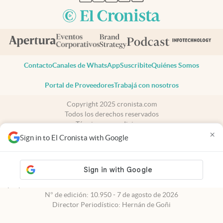
Contacto
Canales de WhatsApp
Suscribite
Quiénes Somos
Portal de Proveedores
Trabajá con nosotros
Copyright 2025 cronista.com
Todos los derechos reservados
Términos y condiciones
×
Privacidad
Sign in to El Cronista with Google
Consentimiento
Tel:
+54 11 7078-3270
cronista.com
es propiedad de El Cronista Comercial S.A Registro de
propiedad intelectual: 56576959
N° de edición: 10.950 - 7 de agosto de 2026
Director Periodístico: Hernán de Goñi