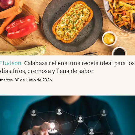
Infotechnology
Clase
Clima
Mundial 2026
Eventos Corporativos
El Cronista Studio
Hudson
.
Calabaza rellena: una receta ideal para los
días fríos, cremosa y llena de sabor
Mediakit
martes, 30 de Junio de 2026
abre en nueva pestaña
Argentina