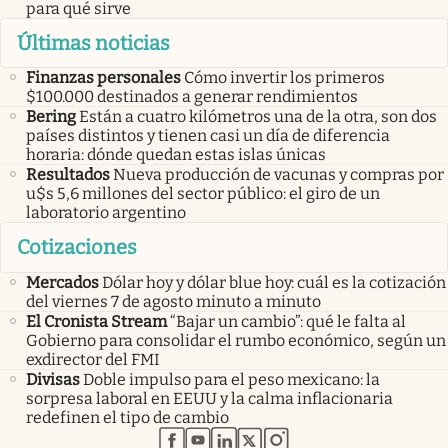
para qué sirve
Últimas noticias
Finanzas personales
Cómo invertir los primeros
$100.000 destinados a generar rendimientos
Bering
Están a cuatro kilómetros una de la otra, son dos
países distintos y tienen casi un día de diferencia
horaria: dónde quedan estas islas únicas
Resultados
Nueva producción de vacunas y compras por
u$s 5,6 millones del sector público: el giro de un
laboratorio argentino
Cotizaciones
Mercados
Dólar hoy y dólar blue hoy: cuál es la cotización
del viernes 7 de agosto minuto a minuto
El Cronista Stream
“Bajar un cambio”: qué le falta al
Gobierno para consolidar el rumbo económico, según un
exdirector del FMI
Divisas
Doble impulso para el peso mexicano: la
sorpresa laboral en EEUU y la calma inflacionaria
redefinen el tipo de cambio
abre en nueva pestaña
abre en nueva pestaña
abre en nueva pestaña
abre en nueva pestaña
abre en nueva pestaña