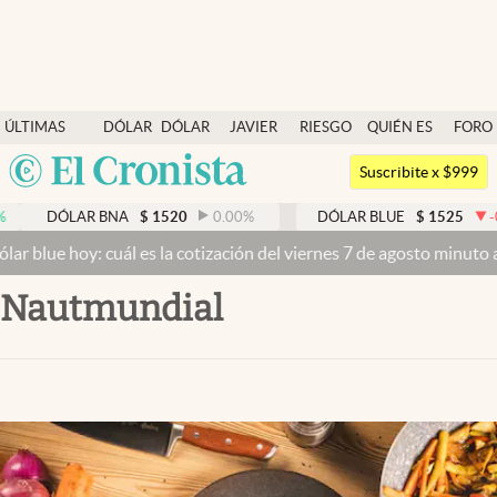
Últimas noticias
ÚLTIMAS
DÓLAR
DÓLAR
JAVIER
RIESGO
QUIÉN ES
FORO
Dólar
NOTICIAS
BLUE
MILEI
PAÍS
QUIÉN
Argentina
Members
Suscribite x $999
España
Economía y Política
 BNA
$
1520
0.00
%
DÓLAR BLUE
$
1525
-0.33
%
México
cuál es la cotización del viernes 7 de agosto minuto a minuto
Dólar 
Finanzas y Mercados
USA
nautmundial
Mercados Online
Colombia
Uruguay
Negocios
Columnistas
Otras secciones
Apertura