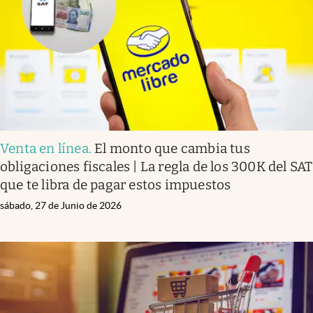
Clima
Espiritualidad
Mediakit
abre en nueva pestaña
México
Venta en línea
.
El monto que cambia tus
obligaciones fiscales | La regla de los 300K del SAT
que te libra de pagar estos impuestos
sábado, 27 de Junio de 2026