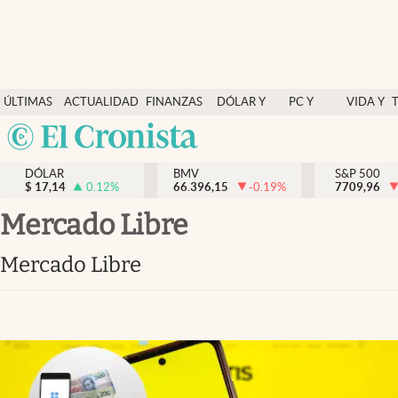
Últimas Noticias
ÚLTIMAS
ACTUALIDAD
FINANZAS
DÓLAR Y
PC Y
VIDA Y
Actualidad
NOTICIAS
Y
MERCADOS
CELULAR
ESTILO
Argentina
Finanzas y economía
ECONOMÍA
España
Dólar y mercados
DÓLAR
BMV
S&P 500
$
17,14
0.12
%
66.396,15
-0.19
%
México
7709,96
Internacionales
USA
Mercado Libre
Opinión
Colombia
Mercado Libre
Uruguay
Brand Strategy
Pc y celular
Vida y estilo
Tv