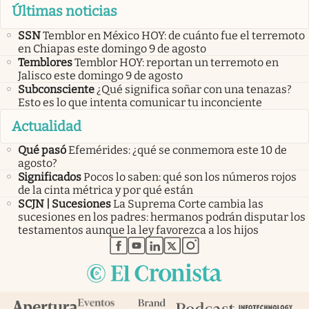
Últimas noticias
SSN
Temblor en México HOY: de cuánto fue el terremoto
en Chiapas este domingo 9 de agosto
Temblores
Temblor HOY: reportan un terremoto en
Jalisco este domingo 9 de agosto
Subconsciente
¿Qué significa soñar con una tenazas?
Esto es lo que intenta comunicar tu inconciente
Actualidad
Qué pasó
Efemérides: ¿qué se conmemora este 10 de
agosto?
Significados
Pocos lo saben: qué son los números rojos
de la cinta métrica y por qué están
SCJN | Sucesiones
La Suprema Corte cambia las
sucesiones en los padres: hermanos podrán disputar los
testamentos aunque la ley favorezca a los hijos
abre en nueva pestaña
abre en nueva pestaña
abre en nueva pestaña
abre en nueva pestaña
abre en nueva pestaña