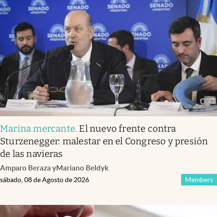
Infotechnology
Clase
Clima
Mundial 2026
Eventos Corporativos
El Cronista Studio
Mediakit
Marina mercante
.
El nuevo frente contra
abre en nueva pestaña
Sturzenegger: malestar en el Congreso y presión
Argentina
de las navieras
Amparo Beraza
y
Mariano Beldyk
sábado, 08 de Agosto de 2026
Members