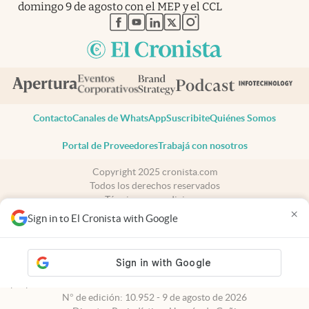
domingo 9 de agosto con el MEP y el CCL
abre en nueva pestaña
abre en nueva pestaña
abre en nueva pestaña
abre en nueva pestaña
abre en nueva pestaña
Contacto
Canales de WhatsApp
Suscribite
Quiénes Somos
Portal de Proveedores
Trabajá con nosotros
Copyright 2025 cronista.com
Todos los derechos reservados
Términos y condiciones
×
Privacidad
Sign in to El Cronista with Google
Consentimiento
Tel:
+54 11 7078-3270
cronista.com
es propiedad de El Cronista Comercial S.A Registro de
propiedad intelectual: 56576959
N° de edición: 10.952 - 9 de agosto de 2026