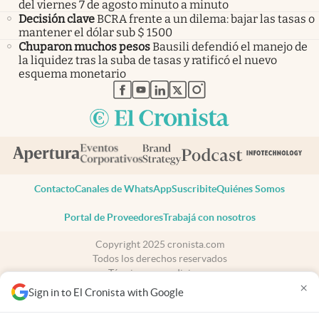
del viernes 7 de agosto minuto a minuto
Decisión clave
BCRA frente a un dilema: bajar las tasas o
mantener el dólar sub $ 1500
Chuparon muchos pesos
Bausili defendió el manejo de
la liquidez tras la suba de tasas y ratificó el nuevo
esquema monetario
abre en nueva pestaña
abre en nueva pestaña
abre en nueva pestaña
abre en nueva pestaña
abre en nueva pestaña
Contacto
Canales de WhatsApp
Suscribite
Quiénes Somos
Portal de Proveedores
Trabajá con nosotros
Copyright 2025 cronista.com
Todos los derechos reservados
Términos y condiciones
×
Privacidad
Sign in to El Cronista with Google
Consentimiento
Tel:
+54 11 7078-3270