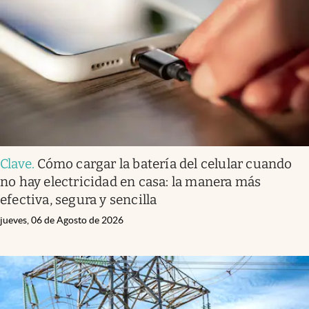
Infotechnology
Clase
Clima
Mundial 2026
Eventos Corporativos
El Cronista Studio
Clave
.
Cómo cargar la batería del celular cuando
Mediakit
no hay electricidad en casa: la manera más
abre en nueva pestaña
efectiva, segura y sencilla
Argentina
jueves, 06 de Agosto de 2026