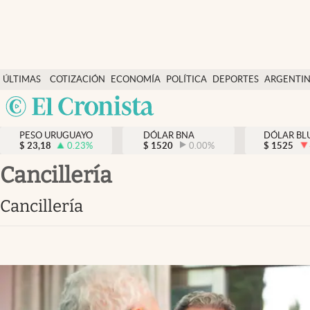
Últimas Noticias
ÚLTIMAS
COTIZACIÓN
ECONOMÍA
POLÍTICA
DEPORTES
ARGENTI
Actualidad
NOTICIAS
DÓLAR
Argentina
Economía
España
Política
PESO URUGUAYO
DÓLAR BNA
DÓLAR BL
$
23,18
0.23
%
$
1520
0.00
%
México
$
1525
Mercados
USA
Cancillería
Colombia
Uruguay
Cancillería
Uruguay