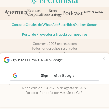
Contacto
Canales de WhatsApp
Suscribite
Quiénes Somos
Portal de Proveedores
Trabajá con nosotros
Copyright 2025 cronista.com
Todos los derechos reservados
Términos y condiciones
×
Privacidad
Sign in to El Cronista with Google
Consentimiento
Tel:
+54 11 7078-3270
cronista.com
es propiedad de El Cronista Comercial S.A Registro de
propiedad intelectual: 56576959
N° de edición: 10.952 - 9 de agosto de 2026
Director Periodístico: Hernán de Goñi