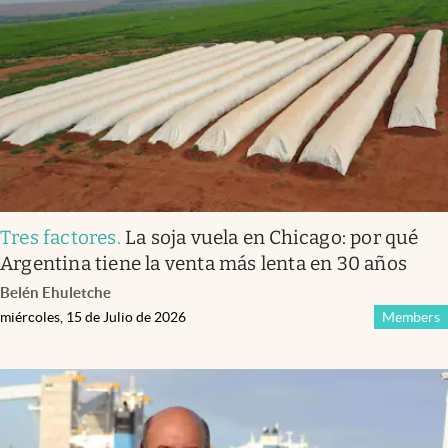
Infotechnology
Clase
Clima
Mundial 2026
Eventos Corporativos
El Cronista Studio
Tres factores
.
La soja vuela en Chicago: por qué
Mediakit
Argentina tiene la venta más lenta en 30 años
abre en nueva pestaña
Belén Ehuletche
Argentina
miércoles, 15 de Julio de 2026
Members