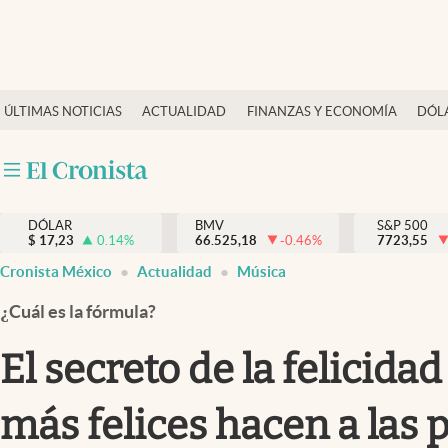
Últimas Noticias
ÚLTIMAS NOTICIAS
ACTUALIDAD
FINANZAS Y ECONOMÍA
DÓL
Actualidad
Finanzas y economía
Dólar y mercados
DÓLAR
BMV
S&P 500
Internacionales
$
17,23
0.14
%
66.525,18
-0.46
%
7723,55
Opinión
Cronista México
Actualidad
Música
Brand Strategy
¿Cuál es la fórmula?
Pc y celular
El secreto de la felicida
Vida y estilo
más felices hacen a las 
Tv