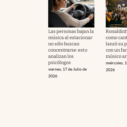
Las personas bajan la
Ronaldinh
música al estacionar
como cant
no sólo buscan
lanzó su 
concentrarse: esto
con un f
analizan los
músico ar
psicólogos
miércoles, 1
viernes, 17 de Julio de
2026
2026