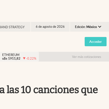
6 de agosto de 2026
Edición:
México
RAND STRATEGY
Argentina
Acceder
España
México
ETHEREUM
Ver más cotizaciones
u$s
1911,82
-0.22
%
USA
Colombia
Uruguay
ela las 10 canciones que