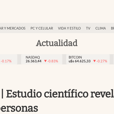
AR Y MERCADOS
PC Y CELULAR
VIDA Y ESTILO
TV
CLIMA
B
Actualidad
NASDAQ
BITCOIN
-0.17
%
26.363,44
-0.83
%
u$s
64.625,33
-0.27
%
d | Estudio científico rev
personas