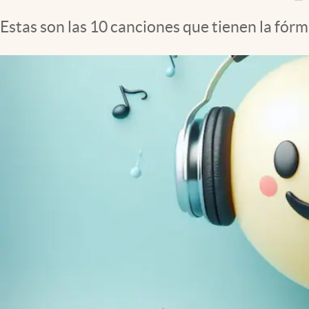
Clima
Estas son las 10 canciones que tienen la fórmu
Espiritualidad
Mediakit
abre en nueva pestaña