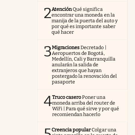
2
Atención
Qué significa
encontrar una moneda en la
manija de la puerta del auto y
por qué es importante saber
qué hacer
3
Migraciones
Decretado |
Aeropuertos de Bogotá,
Medellín, Cali y Barranquilla
anularán la salida de
extranjeros que hayan
postergado la renovación del
pasaporte
4
Truco casero
Poner una
moneda arriba del router de
WiFi | Para qué sirve y por qué
recomiendan hacerlo
5
Creencia popular
Colgar una