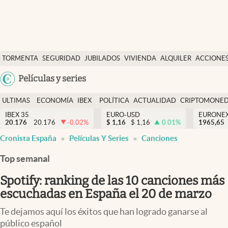
Últimas Noticias
TORMENTA
SEGURIDAD
JUBILADOS
VIVIENDA
ALQUILER
ACCIONE
Economía y finanzas
SOCIAL
Argentina
Películas y series
Política
España
Actualidad
ULTIMAS
ECONOMÍA
IBEX
POLÍTICA
ACTUALIDAD
CRIPTOMONE
México
NOTICIAS
Y
Y
IBEX 35
EURO-USD
EURONE
Criptomonedas
20.176
20.176
-0.02
%
$
1,16
$
1,16
0.01
%
USA
1965,65
FINANZAS
EURO
Cronista España
Películas Y Series
Canciones
Colombia
España
Uruguay
Top semanal
Spotify: ranking de las 10 canciones más
escuchadas en España el 20 de marzo
Te dejamos aquí los éxitos que han logrado ganarse al
público español