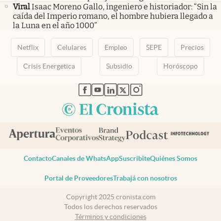
Viral
Isaac Moreno Gallo, ingeniero e historiador: “Sin la
caída del Imperio romano, el hombre hubiera llegado a
la Luna en el año 1000”
Netflix
Celulares
Empleo
SEPE
Precios
Crisis Energetica
Subsidio
Horóscopo
abre en nueva pestaña
abre en nueva pestaña
abre en nueva pestaña
abre en nueva pestaña
abre en nueva pestaña
Contacto
Canales de WhatsApp
Suscribite
Quiénes Somos
Portal de Proveedores
Trabajá con nosotros
Copyright 2025 cronista.com
Todos los derechos reservados
Términos y condiciones