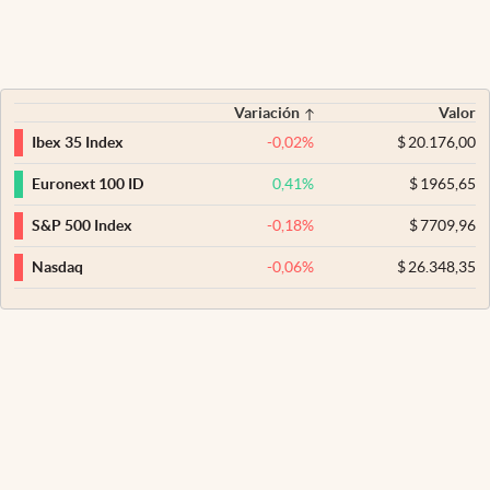
Variación
Valor
-0,02
%
$
20.176,00
Ibex 35 Index
0,41
%
$
1965,65
Euronext 100 ID
-0,18
%
$
7709,96
S&P 500 Index
-0,06
%
$
26.348,35
Nasdaq