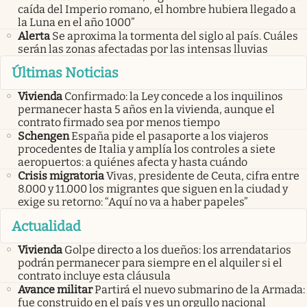
caída del Imperio romano, el hombre hubiera llegado a
la Luna en el año 1000”
Alerta
Se aproxima la tormenta del siglo al país. Cuáles
serán las zonas afectadas por las intensas lluvias
Últimas Noticias
Vivienda
Confirmado: la Ley concede a los inquilinos
permanecer hasta 5 años en la vivienda, aunque el
contrato firmado sea por menos tiempo
Schengen
España pide el pasaporte a los viajeros
procedentes de Italia y amplía los controles a siete
aeropuertos: a quiénes afecta y hasta cuándo
Crisis migratoria
Vivas, presidente de Ceuta, cifra entre
8.000 y 11.000 los migrantes que siguen en la ciudad y
exige su retorno: “Aquí no va a haber papeles”
Actualidad
Vivienda
Golpe directo a los dueños: los arrendatarios
podrán permanecer para siempre en el alquiler si el
contrato incluye esta cláusula
Avance militar
Partirá el nuevo submarino de la Armada:
fue construido en el país y es un orgullo nacional