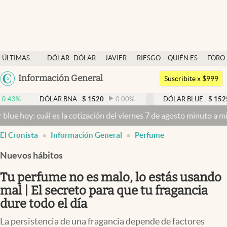
Últimas noticias
ÚLTIMAS
DÓLAR
DÓLAR
JAVIER
RIESGO
QUIÉN ES
FORO
Dólar
NOTICIAS
BLUE
MILEI
PAÍS
QUIÉN
Argentina
Información General
Members
Suscribite x $999
España
Economía y Política
DÓLAR BNA
$
1520
0.00
%
DÓLAR BLUE
$
1525
-0.33
México
cuál es la cotización del viernes 7 de agosto minuto a minuto
Dólar 
Finanzas y Mercados
USA
El Cronista
Información General
Perfume
Mercados Online
Colombia
Uruguay
Nuevos hábitos
Negocios
Tu perfume no es malo, lo estás usando
Columnistas
mal | El secreto para que tu fragancia
Otras secciones
dure todo el día
Apertura
La persistencia de una fragancia depende de factores