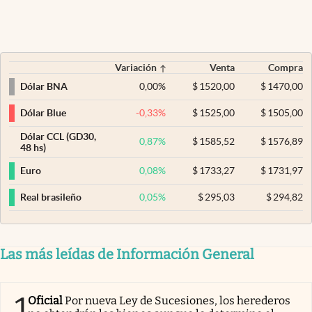
Variación
Venta
Compra
0,00
%
$
1520,00
$
1470,00
Dólar BNA
-0,33
%
$
1525,00
$
1505,00
Dólar Blue
Dólar CCL (GD30,
0,87
%
$
1585,52
$
1576,89
48 hs)
0,08
%
$
1733,27
$
1731,97
Euro
0,05
%
$
295,03
$
294,82
Real brasileño
Las más leídas de Información General
1
Oficial
Por nueva Ley de Sucesiones, los herederos