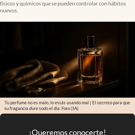
físicos y químicos que se pueden controlar con hábitos
Infotechnology
nuevos.
Clase
Clima
Mundial 2026
Eventos Corporativos
El Cronista Studio
Mediakit
abre en nueva pestaña
Argentina
Tu perfume no es malo, lo estás usando mal | El secreto para que
tu fragancia dure todo el día. Foto (IA)
¡Queremos conocerte!