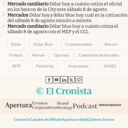
Mercado cambiario
Dólar hoy: a cuánto cotiza el oficial
en los bancos de la City este sábado 8 de agosto
Mercados
Dólar hoy y dólar blue hoy: cuál es la cotización
del sábado 8 de agosto minuto a minuto
Mercado cambiario
Dólar blue hoy: a cuánto cotiza el
sábado 8 de agosto con el MEP y el CCL
Dólar
Dólar Blue
Criptomonedas
Bitcoin
Fintech
Merval
Quiniela
Calendario de feriados
AFIP
Paritarias
Inversiones
ANSES
abre en nueva pestaña
abre en nueva pestaña
abre en nueva pestaña
abre en nueva pestaña
abre en nueva pestaña
Contacto
Canales de WhatsApp
Suscribite
Quiénes Somos