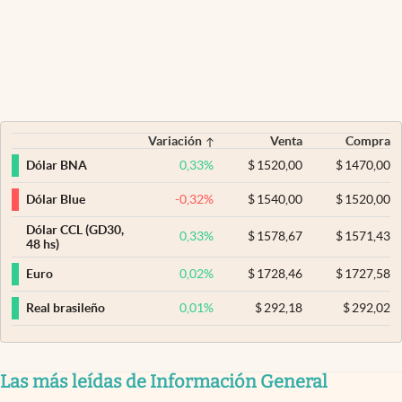
Variación
Venta
Compra
0,33
%
$
1520,00
$
1470,00
Dólar BNA
-0,32
%
$
1540,00
$
1520,00
Dólar Blue
Dólar CCL (GD30,
0,33
%
$
1578,67
$
1571,43
48 hs)
0,02
%
$
1728,46
$
1727,58
Euro
0,01
%
$
292,18
$
292,02
Real brasileño
Las más leídas de Información General