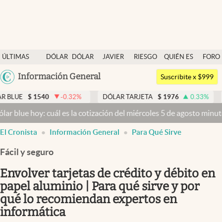
Últimas noticias
ÚLTIMAS
DÓLAR
DÓLAR
JAVIER
RIESGO
QUIÉN ES
FORO
Dólar
NOTICIAS
BLUE
MILEI
PAÍS
QUIÉN
Argentina
Información General
Members
Suscribite x $999
España
Economía y Política
40
-0.32
%
DÓLAR TARJETA
$
1976
0.33
%
DÓLAR MEP
México
 cuál es la cotización del miércoles 5 de agosto minuto a minuto
Dó
Finanzas y Mercados
USA
El Cronista
Información General
Para Qué Sirve
Mercados Online
Colombia
Uruguay
Fácil y seguro
Negocios
Envolver tarjetas de crédito y débito en
Columnistas
papel aluminio | Para qué sirve y por
Otras secciones
qué lo recomiendan expertos en
Apertura
informática