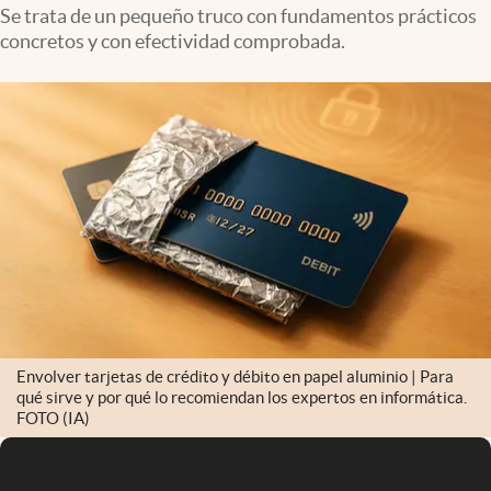
Infotechnology
Se trata de un pequeño truco con fundamentos prácticos
concretos y con efectividad comprobada.
Clase
Clima
Mundial 2026
Eventos Corporativos
El Cronista Studio
Mediakit
abre en nueva pestaña
Argentina
Envolver tarjetas de crédito y débito en papel aluminio | Para
qué sirve y por qué lo recomiendan los expertos en informática.
FOTO (IA)