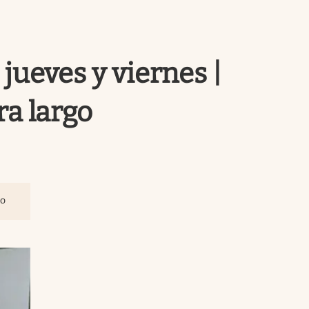
Uruguay
jueves y viernes |
ra largo
io