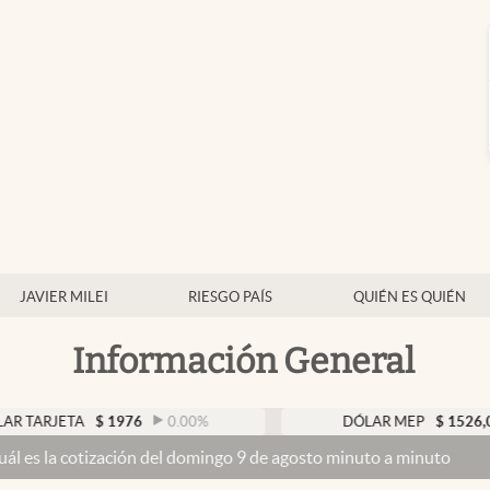
JAVIER MILEI
RIESGO PAÍS
QUIÉN ES QUIÉN
Información General
TA
$
1976
0.00
%
DÓLAR MEP
$
1526,03
0.43
zación del domingo 9 de agosto minuto a minuto