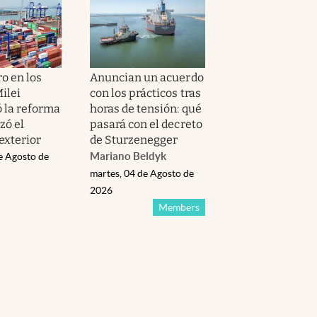
ro en los
Anuncian un acuerdo
ilei
con los prácticos tras
 la reforma
horas de tensión: qué
zó el
pasará con el decreto
exterior
de Sturzenegger
Mariano Beldyk
e Agosto de
martes, 04 de Agosto de
2026
Members