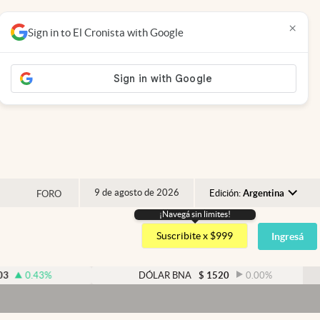
×
Sign in to El Cronista with Google
9 de agosto de 2026
Edición:
Argentina
FORO
¡Navegá sin limites!
Argentina
Suscribite x $999
Ingresá
España
México
%
DÓLAR BNA
$
1520
0.00
%
USA
Colombia