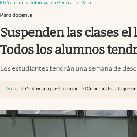
El Cronista
Información General
Paro
Infotechnology
Paro docente
Clase
Clima
Suspenden las clases el l
Mundial 2026
Todos los alumnos tendr
Eventos Corporativos
El Cronista Studio
Los estudiantes tendrán una semana de desca
Mediakit
abre en nueva pestaña
Es oficial
.
Confirmado por Educación | El Gobierno decretó que no h