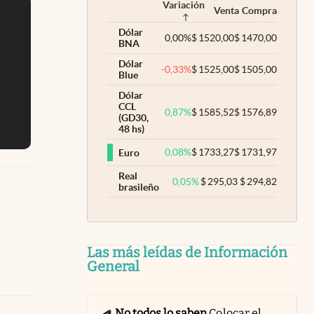
Variación
Venta
Compra
Dólar
0,00
%
$
1520,00
$
1470,00
BNA
Dólar
-0,33
%
$
1525,00
$
1505,00
Blue
Dólar
CCL
0,87
%
$
1585,52
$
1576,89
(GD30,
48 hs)
0,08
%
$
1733,27
$
1731,97
Euro
Real
0,05
%
$
295,03
$
294,82
brasileño
Las más leídas de Información
General
No todos lo saben
Colocar el