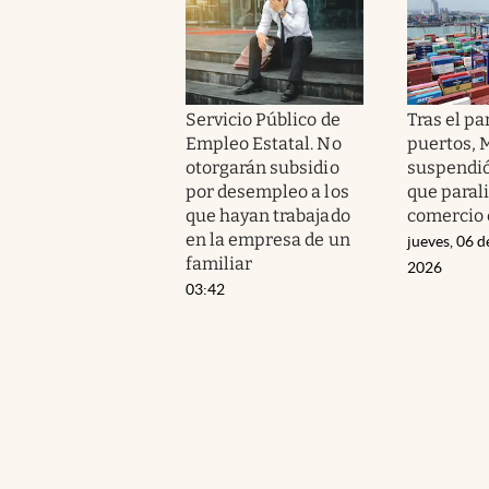
Servicio Público de
Tras el pa
Empleo Estatal. No
puertos, M
otorgarán subsidio
suspendió
por desempleo a los
que parali
que hayan trabajado
comercio 
en la empresa de un
jueves, 06 d
familiar
2026
03:42