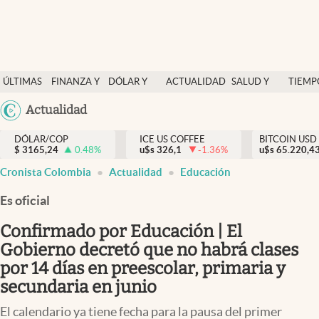
Finanzas y economía
ÚLTIMAS
FINANZA Y
DÓLAR Y
ACTUALIDAD
SALUD Y
TIEMP
Salud y nutrición
NOTICIAS
ECONOMÍA
MERCADOS
NUTRICIÓN
LIBRE
Argentina
Actualidad
Vida espiritual
España
Actualidad
DÓLAR/COP
ICE US COFFEE
BITCOIN USD
$
3165,24
0.48
%
u$s
326,1
-1.36
%
u$s
México
65.220,4
Tiempo libre
Cronista Colombia
Actualidad
Educación
USA
Dólar y mercados
Colombia
Es oficial
Uruguay
Curiosidades
Confirmado por Educación | El
Gobierno decretó que no habrá clases
Colombia
por 14 días en preescolar, primaria y
secundaria en junio
El calendario ya tiene fecha para la pausa del primer