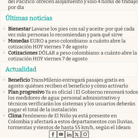
del Pacífico: ofrecen alojamiento y sólo 4 horas de trabajo
por día
Últimas noticias
Bienestar
Lavarse los pies con sal y aceite: por qué cada
vez más personas lo recomiendan y para qué sirve
Monedas
EURO a peso colombiano: a cuánto abre la
cotización HOY viernes 7 de agosto
Cotizaciones
DÓLAR a peso colombiano: a cuánto abre la
cotización HOY viernes 7 de agosto
Actualidad
Beneficio
TransMilenio entregará pasajes gratis en
agosto: quiénes reciben el beneficio y cómo activarlo
Plan progresivo
Ya es oficial | El Gobierno renovará todos
los medidores de agua: personal administrativo y
técnicos verificarán los sistemas y los usuarios deberán
pagar el total de la instalación
Clima
Fenómeno de El Niño ya está presente en
Colombia y afectará a estos departamentos con lluvias,
tormentas y vientos de hasta 55 km/h, según el Ideam
abre en nueva pestaña
abre en nueva pestaña
abre en nueva pestaña
abre en nueva pestaña
abre en nueva pestaña