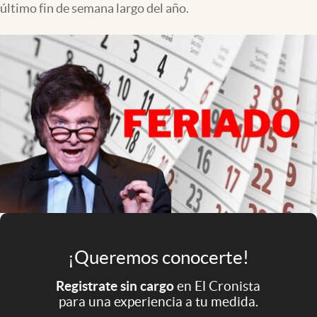
último fin de semana largo del año.
Infotechnology
Clase
Clima
Mundial 2026
Eventos Corporativos
El Cronista Studio
Mediakit
abre en nueva pestaña
Argentina
¡Queremos conocerte!
Registrate sin cargo
en El Cronista
para una experiencia a tu medida.