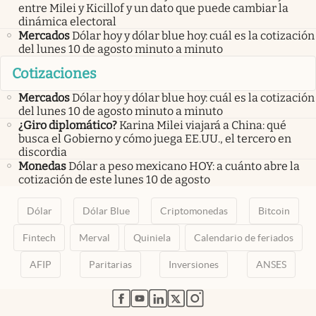
entre Milei y Kicillof y un dato que puede cambiar la
dinámica electoral
Mercados
Dólar hoy y dólar blue hoy: cuál es la cotización
del lunes 10 de agosto minuto a minuto
Cotizaciones
Mercados
Dólar hoy y dólar blue hoy: cuál es la cotización
del lunes 10 de agosto minuto a minuto
¿Giro diplomático?
Karina Milei viajará a China: qué
busca el Gobierno y cómo juega EE.UU., el tercero en
discordia
Monedas
Dólar a peso mexicano HOY: a cuánto abre la
cotización de este lunes 10 de agosto
Dólar
Dólar Blue
Criptomonedas
Bitcoin
Fintech
Merval
Quiniela
Calendario de feriados
AFIP
Paritarias
Inversiones
ANSES
abre en nueva pestaña
abre en nueva pestaña
abre en nueva pestaña
abre en nueva pestaña
abre en nueva pestaña