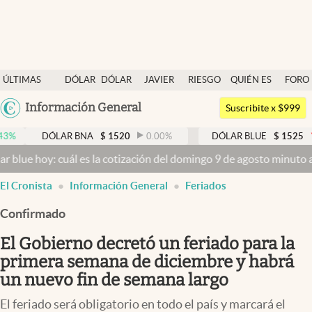
Últimas noticias
ÚLTIMAS
DÓLAR
DÓLAR
JAVIER
RIESGO
QUIÉN ES
FORO
Dólar
NOTICIAS
BLUE
MILEI
PAÍS
QUIÉN
Argentina
Información General
Members
Suscribite x $999
España
Economía y Política
DÓLAR BNA
$
1520
0.00
%
DÓLAR BLUE
$
1525
-0.33
%
México
 cuál es la cotización del domingo 9 de agosto minuto a minuto
Dóla
Finanzas y Mercados
USA
El Cronista
Información General
Feriados
Mercados Online
Colombia
Uruguay
Confirmado
Negocios
El Gobierno decretó un feriado para la
Columnistas
primera semana de diciembre y habrá
Otras secciones
un nuevo fin de semana largo
Apertura
El feriado será obligatorio en todo el país y marcará el