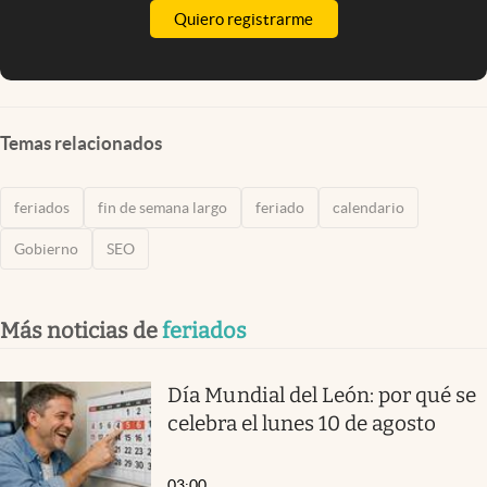
Quiero registrarme
Temas relacionados
feriados
fin de semana largo
feriado
calendario
Gobierno
SEO
Más noticias de
feriados
Día Mundial del León: por qué se
celebra el lunes 10 de agosto
03:00