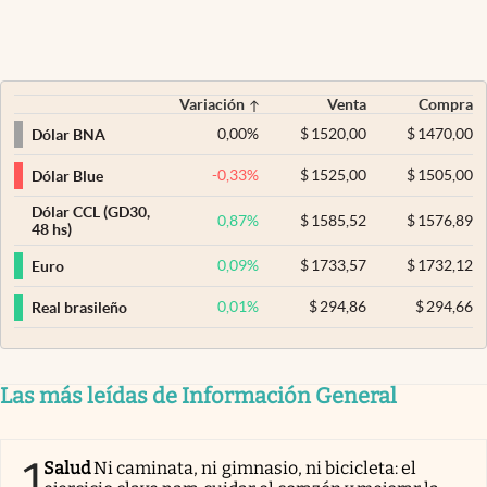
Variación
Venta
Compra
0,00
%
$
1520,00
$
1470,00
Dólar BNA
-0,33
%
$
1525,00
$
1505,00
Dólar Blue
Dólar CCL (GD30,
0,87
%
$
1585,52
$
1576,89
48 hs)
0,09
%
$
1733,57
$
1732,12
Euro
0,01
%
$
294,86
$
294,66
Real brasileño
Las más leídas de Información General
1
Salud
Ni caminata, ni gimnasio, ni bicicleta: el