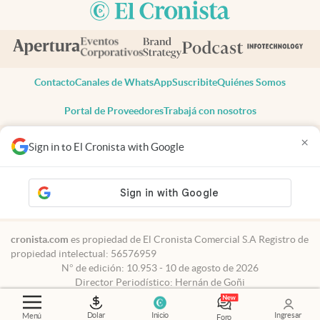
Contacto
Canales de WhatsApp
Suscribite
Quiénes Somos
Portal de Proveedores
Trabajá con nosotros
Copyright 2025 cronista.com
×
Sign in to El Cronista with Google
Todos los derechos reservados
Términos y condiciones
Privacidad
Consentimiento
Tel:
+54 11 7078-3270
cronista.com
es propiedad de El Cronista Comercial S.A Registro de
propiedad intelectual: 56576959
N° de edición: 10.953 - 10 de agosto de 2026
Director Periodístico: Hernán de Goñi
Dolar
Inicio
Ingresar
Menú
Foro