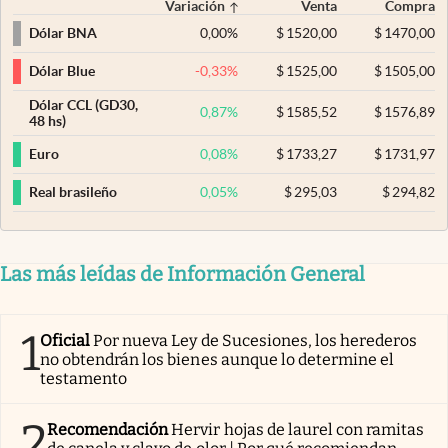
Variación
Venta
Compra
0,00
%
$
1520,00
$
1470,00
Dólar BNA
-0,33
%
$
1525,00
$
1505,00
Dólar Blue
Dólar CCL (GD30,
0,87
%
$
1585,52
$
1576,89
48 hs)
0,08
%
$
1733,27
$
1731,97
Euro
0,05
%
$
295,03
$
294,82
Real brasileño
Las más leídas de Información General
1
Oficial
Por nueva Ley de Sucesiones, los herederos
no obtendrán los bienes aunque lo determine el
testamento
2
Recomendación
Hervir hojas de laurel con ramitas