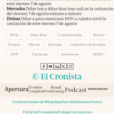
este viernes 7 de agosto
Mercados
Dólar hoy y dólar blue hoy: cuál es la cotización
del viernes 7 de agosto minuto a minuto
Divisas
Dólar a peso mexicano HOY: a cuánto cerró la
cotización de este viernes 7 de agosto
Dólar
Dólar Blue
Criptomonedas
Bitcoin
Fintech
Merval
Quiniela
Calendario de feriados
AFIP
Paritarias
Inversiones
ANSES
abre en nueva pestaña
abre en nueva pestaña
abre en nueva pestaña
abre en nueva pestaña
abre en nueva pestaña
Contacto
Canales de WhatsApp
Suscribite
Quiénes Somos
Portal de Proveedores
Trabajá con nosotros