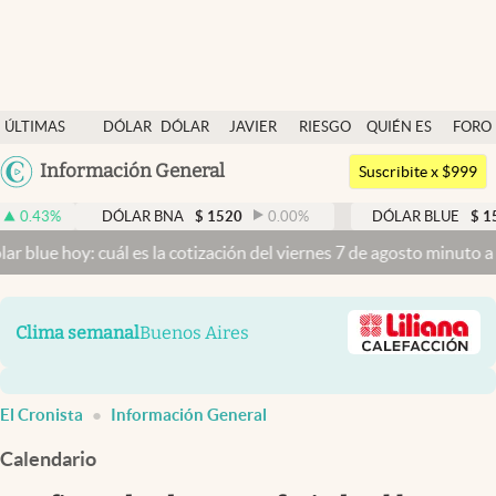
Últimas noticias
ÚLTIMAS
DÓLAR
DÓLAR
JAVIER
RIESGO
QUIÉN ES
FORO
Dólar
NOTICIAS
BLUE
MILEI
PAÍS
QUIÉN
Argentina
Información General
Members
Suscribite x $999
España
Economía y Política
DÓLAR BNA
$
1520
0.00
%
DÓLAR BLUE
$
1525
-0.3
México
y: cuál es la cotización del viernes 7 de agosto minuto a minuto
Dól
Finanzas y Mercados
USA
Mercados Online
Colombia
Clima semanal
Buenos Aires
Uruguay
Negocios
Columnistas
El Cronista
Información General
Otras secciones
Calendario
Apertura