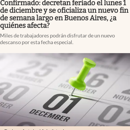
Confirmado: decretan feriado el lunes 1
Infotechnology
de diciembre y se oficializa un nuevo fin
Clase
de semana largo en Buenos Aires, ¿a
quiénes afecta?
Clima
Miles de trabajadores podrán disfrutar de un nuevo
Mundial 2026
descanso por esta fecha especial.
Eventos Corporativos
El Cronista Studio
Mediakit
abre en nueva pestaña
Argentina