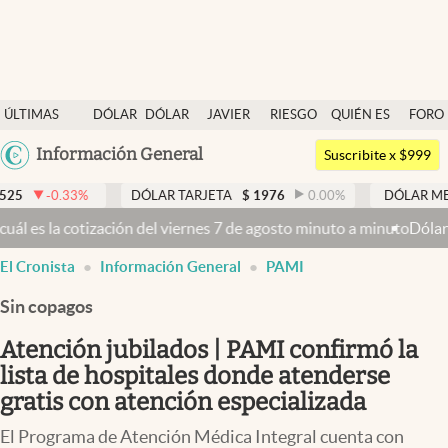
Últimas noticias
ÚLTIMAS
DÓLAR
DÓLAR
JAVIER
RIESGO
QUIÉN ES
FORO
Dólar
NOTICIAS
BLUE
MILEI
PAÍS
QUIÉN
Argentina
Información General
Members
Suscribite x $999
España
Economía y Política
DÓLAR TARJETA
$
1976
0.00
%
DÓLAR MEP
$
1525,84
México
ización del viernes 7 de agosto minuto a minuto
Dólar hoy y dólar bl
Finanzas y Mercados
USA
El Cronista
Información General
PAMI
Mercados Online
Colombia
Uruguay
Sin copagos
Negocios
Atención jubilados | PAMI confirmó la
Columnistas
lista de hospitales donde atenderse
Otras secciones
gratis con atención especializada
Apertura
El Programa de Atención Médica Integral cuenta con