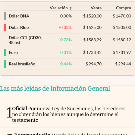
Variación
Venta
Compra
0,00
%
$
1520,00
$
1470,00
Dólar BNA
-0,33
%
$
1525,00
$
1505,00
Dólar Blue
Dólar CCL (GD30,
0,73
%
$
1583,29
$
1580,12
48 hs)
0,31
%
$
1733,42
$
1731,97
Euro
0,44
%
$
294,70
$
294,44
Real brasileño
Las más leídas de Información General
1
Oficial
Por nueva Ley de Sucesiones, los herederos
no obtendrán los bienes aunque lo determine el
testamento