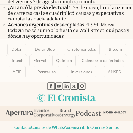
del viernes 7 de agosto minuto a minuto
¿Arrancó la previa electoral?
Desde mayo, la dolarización
de carteras casi se cuadriplicó: causas y expectativas
cambiarias hacia adelante
Acciones argentinas desacopladas
El S&P Merval
todavía no se sumó a la fiesta de Wall Street: qué pasa y
dónde hay oportunidades
Dólar
Dólar Blue
Criptomonedas
Bitcoin
Fintech
Merval
Quiniela
Calendario de feriados
AFIP
Paritarias
Inversiones
ANSES
abre en nueva pestaña
abre en nueva pestaña
abre en nueva pestaña
abre en nueva pestaña
abre en nueva pestaña
Contacto
Canales de WhatsApp
Suscribite
Quiénes Somos