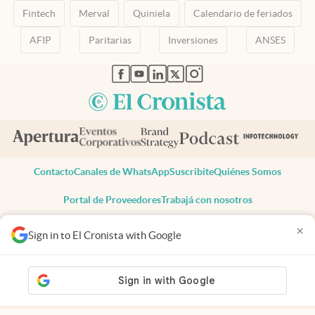
Fintech
Merval
Quiniela
Calendario de feriados
AFIP
Paritarias
Inversiones
ANSES
abre en nueva pestaña
abre en nueva pestaña
abre en nueva pestaña
abre en nueva pestaña
abre en nueva pestaña
Contacto
Canales de WhatsApp
Suscribite
Quiénes Somos
Portal de Proveedores
Trabajá con nosotros
Copyright 2025 cronista.com
×
Sign in to El Cronista with Google
Todos los derechos reservados
Términos y condiciones
Privacidad
Consentimiento
Tel:
+54 11 7078-3270