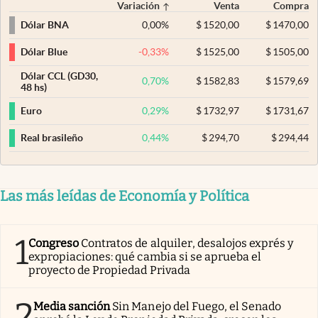
Variación
Venta
Compra
0,00
%
$
1520,00
$
1470,00
Dólar BNA
-0,33
%
$
1525,00
$
1505,00
Dólar Blue
Dólar CCL (GD30,
0,70
%
$
1582,83
$
1579,69
48 hs)
0,29
%
$
1732,97
$
1731,67
Euro
0,44
%
$
294,70
$
294,44
Real brasileño
Las más leídas de Economía y Política
1
Congreso
Contratos de alquiler, desalojos exprés y
expropiaciones: qué cambia si se aprueba el
proyecto de Propiedad Privada
2
Media sanción
Sin Manejo del Fuego, el Senado