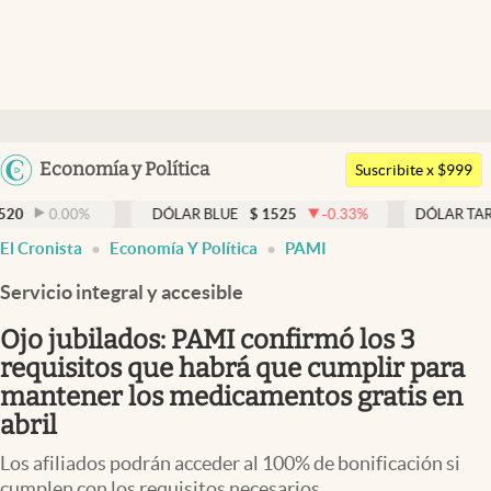
Últimas noticias
Dólar
Argentina
Economía y Política
Members
Suscribite x $999
España
Economía y Política
%
DÓLAR BLUE
$
1525
-0.33
%
DÓLAR TARJETA
$
197
México
El Cronista
Economía Y Política
PAMI
Finanzas y Mercados
USA
Servicio integral y accesible
Mercados Online
Colombia
Uruguay
Ojo jubilados: PAMI confirmó los 3
Negocios
requisitos que habrá que cumplir para
Columnistas
mantener los medicamentos gratis en
abril
Otras secciones
Los afiliados podrán acceder al 100% de bonificación si
Apertura
cumplen con los requisitos necesarios.