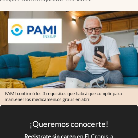
Infotechnology
Clase
Clima
Mundial 2026
Eventos Corporativos
El Cronista Studio
Mediakit
abre en nueva pestaña
Argentina
PAMI confirmó los 3 requisitos que habrá que cumplir para
mantener los medicamentos gratis en abril
¡Queremos conocerte!
Registrate sin cargo
en El Cronista