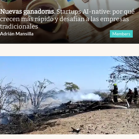
Nuevas ganadoras
.
Startups AI-native: por qué
crecen más rápido y desafían a las empresas
tradicionales
Adrián Mansilla
Members