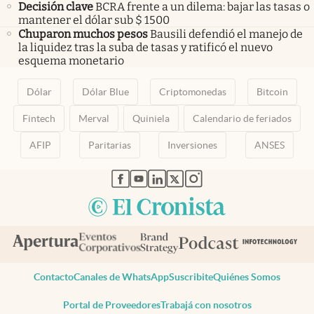
Decisión clave
BCRA frente a un dilema: bajar las tasas o
mantener el dólar sub $ 1500
Chuparon muchos pesos
Bausili defendió el manejo de
la liquidez tras la suba de tasas y ratificó el nuevo
esquema monetario
Dólar
Dólar Blue
Criptomonedas
Bitcoin
Fintech
Merval
Quiniela
Calendario de feriados
AFIP
Paritarias
Inversiones
ANSES
abre en nueva pestaña
abre en nueva pestaña
abre en nueva pestaña
abre en nueva pestaña
abre en nueva pestaña
Contacto
Canales de WhatsApp
Suscribite
Quiénes Somos
Portal de Proveedores
Trabajá con nosotros