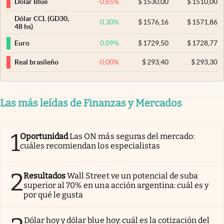
-0,65
%
$
1530,00
$
1510,00
Dólar Blue
Dólar CCL (GD30,
0,30
%
$
1576,16
$
1571,86
48 hs)
0,09
%
$
1729,50
$
1728,77
Euro
-0,00
%
$
293,40
$
293,30
Real brasileño
Las más leídas de Finanzas y Mercados
1
Oportunidad
Las ON más seguras del mercado:
cuáles recomiendan los especialistas
2
Resultados
Wall Street ve un potencial de suba
superior al 70% en una acción argentina: cuál es y
por qué le gusta
Dólar hoy y dólar blue hoy: cuál es la cotización del