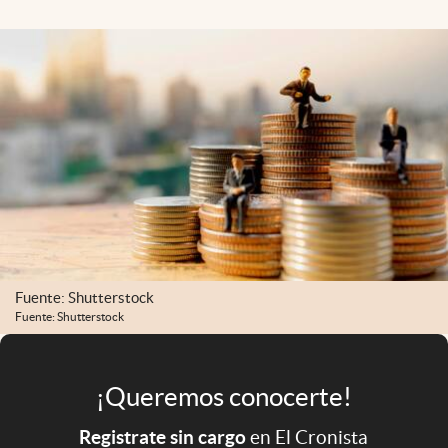
Infotechnology
Clase
Clima
Mundial 2026
Eventos Corporativos
El Cronista Studio
Mediakit
abre en nueva pestaña
Argentina
Fuente: Shutterstock
Fuente: Shutterstock
¡Queremos conocerte!
Registrate sin cargo
en El Cronista