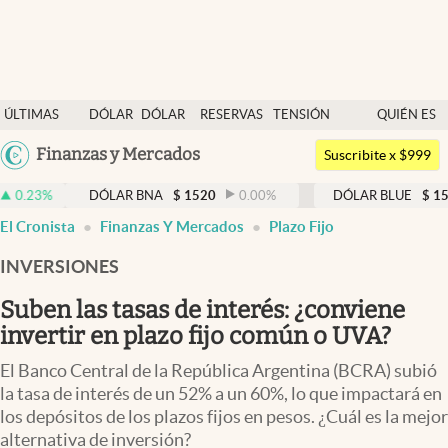
Últimas noticias
ÚLTIMAS
DÓLAR
DÓLAR
RESERVAS
TENSIÓN
QUIÉN ES
Dólar
NOTICIAS
BLUE
BCRA
GEOPOLÍTICA
QUIÉN
Argentina
Finanzas y Mercados
Members
Suscribite x $999
España
Economía y Política
DÓLAR BNA
$
1520
0.00
%
DÓLAR BLUE
$
1530
-0.65
México
El Cronista
Finanzas Y Mercados
Plazo Fijo
Finanzas y Mercados
USA
INVERSIONES
Mercados Online
Colombia
Uruguay
Suben las tasas de interés: ¿conviene
Negocios
invertir en plazo fijo común o UVA?
Columnistas
El Banco Central de la República Argentina (BCRA) subió
Otras secciones
la tasa de interés de un 52% a un 60%, lo que impactará en
los depósitos de los plazos fijos en pesos. ¿Cuál es la mejor
Apertura
alternativa de inversión?