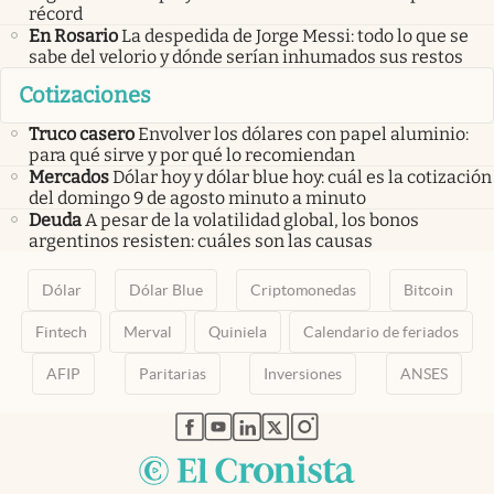
récord
En Rosario
La despedida de Jorge Messi: todo lo que se
sabe del velorio y dónde serían inhumados sus restos
Cotizaciones
Truco casero
Envolver los dólares con papel aluminio:
para qué sirve y por qué lo recomiendan
Mercados
Dólar hoy y dólar blue hoy: cuál es la cotización
del domingo 9 de agosto minuto a minuto
Deuda
A pesar de la volatilidad global, los bonos
argentinos resisten: cuáles son las causas
Dólar
Dólar Blue
Criptomonedas
Bitcoin
Fintech
Merval
Quiniela
Calendario de feriados
AFIP
Paritarias
Inversiones
ANSES
abre en nueva pestaña
abre en nueva pestaña
abre en nueva pestaña
abre en nueva pestaña
abre en nueva pestaña