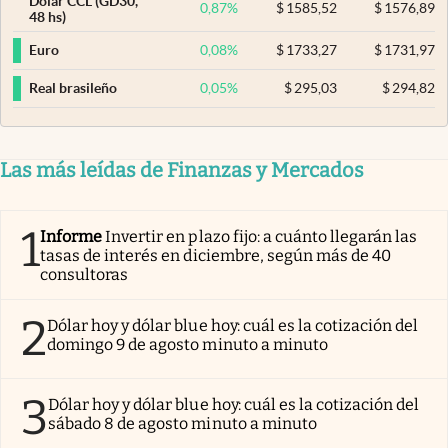
Dólar CCL (GD30,
0,87
%
$
1585,52
$
1576,89
48 hs)
0,08
%
$
1733,27
$
1731,97
Euro
0,05
%
$
295,03
$
294,82
Real brasileño
Las más leídas de Finanzas y Mercados
1
Informe
Invertir en plazo fijo: a cuánto llegarán las
tasas de interés en diciembre, según más de 40
consultoras
2
Dólar hoy y dólar blue hoy: cuál es la cotización del
domingo 9 de agosto minuto a minuto
3
Dólar hoy y dólar blue hoy: cuál es la cotización del
sábado 8 de agosto minuto a minuto