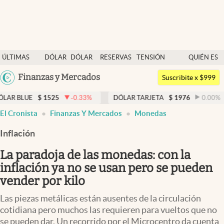
Últimas noticias
ÚLTIMAS
DÓLAR
DÓLAR
RESERVAS
TENSIÓN
QUIÉN ES
Dólar
NOTICIAS
BLUE
BCRA
GEOPOLÍTICA
QUIÉN
Argentina
Finanzas y Mercados
Members
Suscribite x $999
España
Economía y Política
$
1525
-0.33
%
DÓLAR TARJETA
$
1976
0.00
%
DÓLAR
México
El Cronista
Finanzas Y Mercados
Monedas
Finanzas y Mercados
USA
Inflación
Mercados Online
Colombia
Uruguay
La paradoja de las monedas: con la
Negocios
inflación ya no se usan pero se pueden
Columnistas
vender por kilo
Otras secciones
Las piezas metálicas están ausentes de la circulación
cotidiana pero muchos las requieren para vueltos que no
Apertura
se pueden dar. Un recorrido por el Microcentro da cuenta