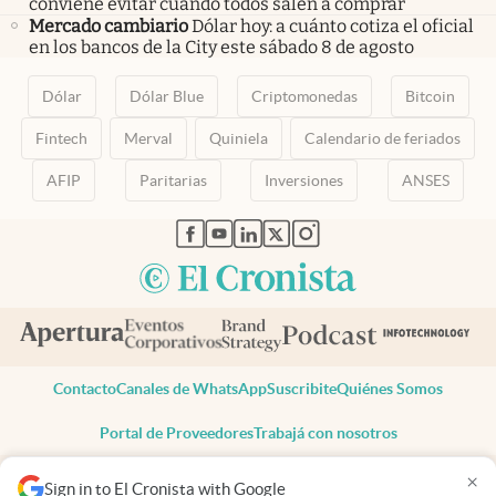
conviene evitar cuando todos salen a comprar
Mercado cambiario
Dólar hoy: a cuánto cotiza el oficial
en los bancos de la City este sábado 8 de agosto
Dólar
Dólar Blue
Criptomonedas
Bitcoin
Fintech
Merval
Quiniela
Calendario de feriados
AFIP
Paritarias
Inversiones
ANSES
abre en nueva pestaña
abre en nueva pestaña
abre en nueva pestaña
abre en nueva pestaña
abre en nueva pestaña
Contacto
Canales de WhatsApp
Suscribite
Quiénes Somos
Portal de Proveedores
Trabajá con nosotros
Copyright 2025 cronista.com
×
Sign in to El Cronista with Google