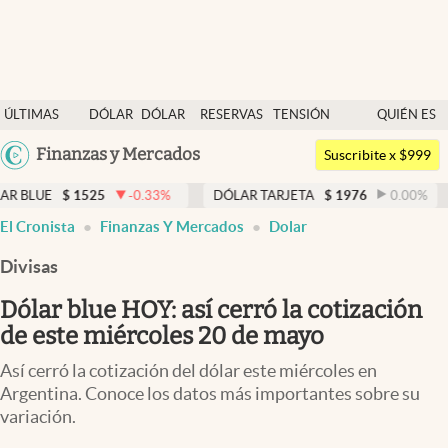
Últimas noticias
ÚLTIMAS
DÓLAR
DÓLAR
RESERVAS
TENSIÓN
QUIÉN ES
Dólar
NOTICIAS
BLUE
BCRA
GEOPOLÍTICA
QUIÉN
Argentina
Finanzas y Mercados
Members
Suscribite x $999
España
Economía y Política
525
-0.33
%
DÓLAR TARJETA
$
1976
0.00
%
DÓLAR M
México
El Cronista
Finanzas Y Mercados
Dolar
Finanzas y Mercados
USA
Divisas
Mercados Online
Colombia
Uruguay
Dólar blue HOY: así cerró la cotización
Negocios
de este miércoles 20 de mayo
Columnistas
Así cerró la cotización del dólar este miércoles en
Otras secciones
Argentina. Conoce los datos más importantes sobre su
variación.
Apertura