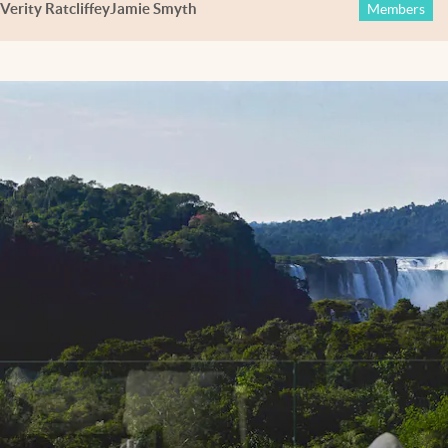
Verity Ratcliffe
y
Jamie Smyth
Members