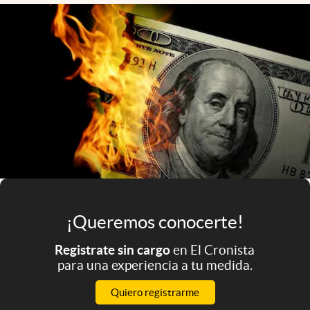
Infotechnology
Clase
Clima
Mundial 2026
Eventos Corporativos
El Cronista Studio
Mediakit
abre en nueva pestaña
Argentina
¡Queremos conocerte!
Registrate sin cargo
en El Cronista
para una experiencia a tu medida.
Quiero registrarme