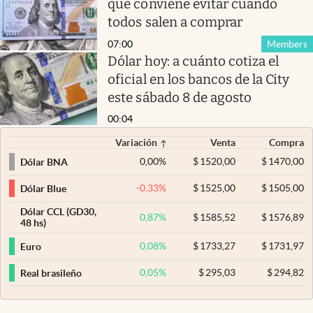
que conviene evitar cuando
todos salen a comprar
07:00
Members
Dólar hoy: a cuánto cotiza el
oficial en los bancos de la City
este sábado 8 de agosto
00:04
Variación
Venta
Compra
0,00
%
$
1520,00
$
1470,00
Dólar BNA
-0,33
%
$
1525,00
$
1505,00
Dólar Blue
Dólar CCL (GD30,
0,87
%
$
1585,52
$
1576,89
48 hs)
0,08
%
$
1733,27
$
1731,97
Euro
0,05
%
$
295,03
$
294,82
Real brasileño