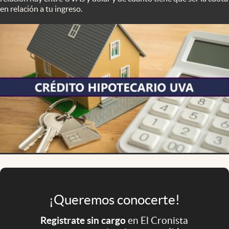
Infotechnology
en relación a tu ingreso.
Clase
Clima
Mundial 2026
Eventos Corporativos
El Cronista Studio
Mediakit
abre en nueva pestaña
Argentina
¡Queremos conocerte!
Registrate sin cargo
en El Cronista