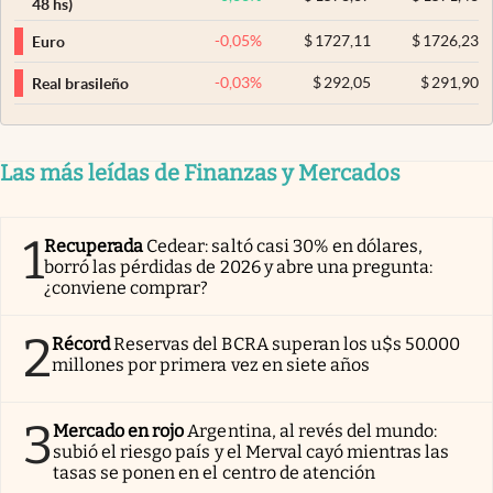
48 hs)
-0,05
%
$
1727,11
$
1726,23
Euro
-0,03
%
$
292,05
$
291,90
Real brasileño
Las más leídas de Finanzas y Mercados
1
Recuperada
Cedear: saltó casi 30% en dólares,
borró las pérdidas de 2026 y abre una pregunta:
¿conviene comprar?
2
Récord
Reservas del BCRA superan los u$s 50.000
millones por primera vez en siete años
3
Mercado en rojo
Argentina, al revés del mundo:
subió el riesgo país y el Merval cayó mientras las
tasas se ponen en el centro de atención