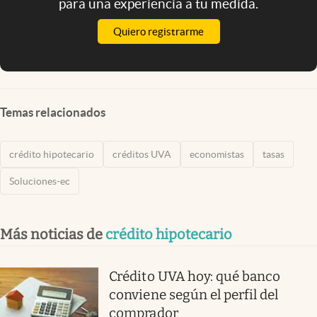
para una experiencia a tu medida.
Quiero registrarme
Temas relacionados
crédito hipotecario
créditos UVA
economistas
tasas
Soluciones-ec
Más noticias de
crédito hipotecario
Crédito UVA hoy: qué banco
conviene según el perfil del
comprador