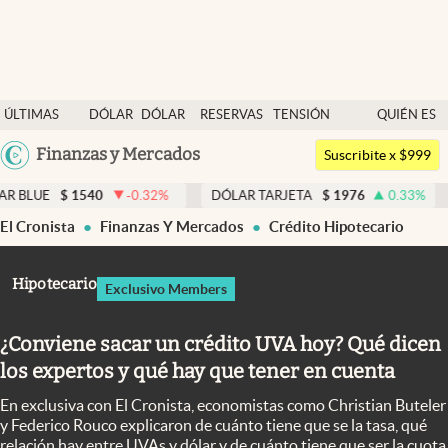
Últimas noticias
ÚLTIMAS
DÓLAR
DÓLAR
RESERVAS
TENSIÓN
QUIÉN ES
Dólar
NOTICIAS
BLUE
BCRA
GEOPOLÍTICA
QUIÉN
Argentina
Finanzas y Mercados
Members
Suscribite x $999
España
Economía y Política
540
-0.32
%
DÓLAR TARJETA
$
1976
0.33
%
DÓLAR ME
México
El Cronista
Finanzas Y Mercados
Crédito Hipotecario
Finanzas y Mercados
USA
Mercados Online
Colombia
Hipotecario
Exclusivo Members
Uruguay
Negocios
¿Conviene sacar un crédito UVA hoy? Qué dicen
Columnistas
los expertos y qué hay que tener en cuenta
Otras secciones
En exclusiva con El Cronista, economistas como Christian Buteler
Apertura
y Federico Rouco explicaron de cuánto tiene que se la tasa, qué
relación hay entre UVAs y dólar y de cuánto tiene que ser la cuota