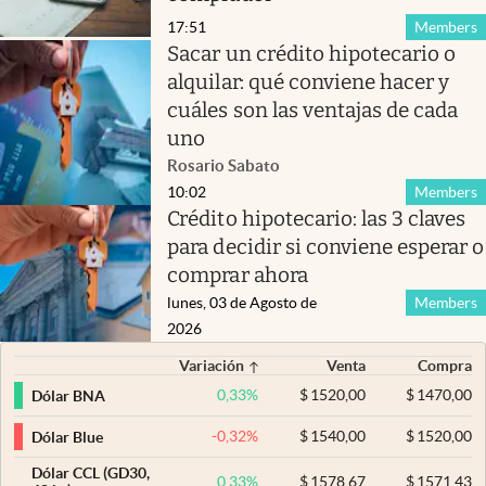
17:51
Members
Sacar un crédito hipotecario o
alquilar: qué conviene hacer y
cuáles son las ventajas de cada
uno
Rosario Sabato
10:02
Members
Crédito hipotecario: las 3 claves
para decidir si conviene esperar o
comprar ahora
lunes, 03 de Agosto de
Members
2026
Variación
Venta
Compra
0,33
%
$
1520,00
$
1470,00
Dólar BNA
-0,32
%
$
1540,00
$
1520,00
Dólar Blue
Dólar CCL (GD30,
0,33
%
$
1578,67
$
1571,43