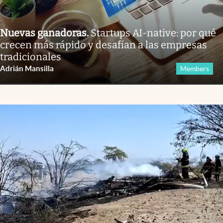
Nuevas ganadoras
.
Startups AI-native: por qué
crecen más rápido y desafían a las empresas
tradicionales
Adrián Mansilla
Members