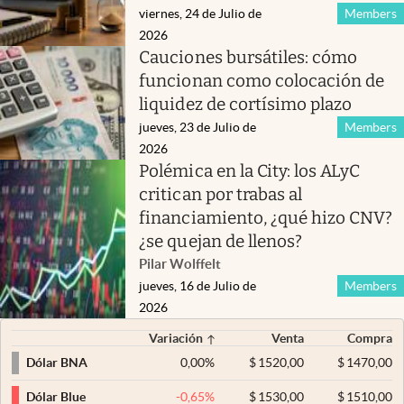
viernes, 24 de Julio de
Members
2026
Cauciones bursátiles: cómo
funcionan como colocación de
liquidez de cortísimo plazo
jueves, 23 de Julio de
Members
2026
Polémica en la City: los ALyC
critican por trabas al
financiamiento, ¿qué hizo CNV?
¿se quejan de llenos?
Pilar Wolffelt
jueves, 16 de Julio de
Members
2026
Variación
Venta
Compra
0,00
%
$
1520,00
$
1470,00
Dólar BNA
-0,65
%
$
1530,00
$
1510,00
Dólar Blue