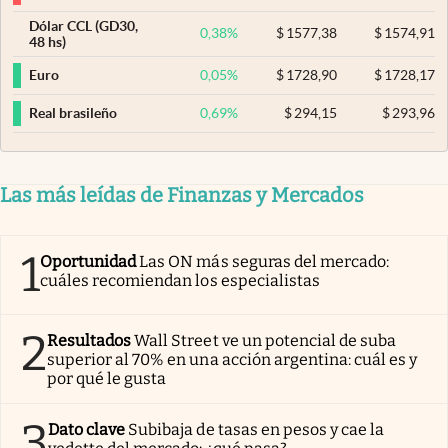
Dólar CCL (GD30,
0,38
%
$
1577,38
$
1574,91
48 hs)
0,05
%
$
1728,90
$
1728,17
Euro
0,69
%
$
294,15
$
293,96
Real brasileño
Las más leídas de Finanzas y Mercados
1
Oportunidad
Las ON más seguras del mercado:
cuáles recomiendan los especialistas
2
Resultados
Wall Street ve un potencial de suba
superior al 70% en una acción argentina: cuál es y
por qué le gusta
3
Dato clave
Subibaja de tasas en pesos y cae la