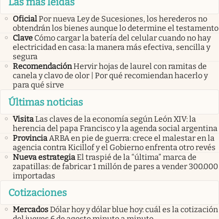
Las más leídas
Oficial
Por nueva Ley de Sucesiones, los herederos no
obtendrán los bienes aunque lo determine el testamento
Clave
Cómo cargar la batería del celular cuando no hay
electricidad en casa: la manera más efectiva, sencilla y
segura
Recomendación
Hervir hojas de laurel con ramitas de
canela y clavo de olor | Por qué recomiendan hacerlo y
para qué sirve
Últimas noticias
Visita
Las claves de la economía según León XIV: la
herencia del papa Francisco y la agenda social argentina
Provincia
ARBA en pie de guerra: crece el malestar en la
agencia contra Kicillof y el Gobierno enfrenta otro revés
Nueva estrategia
El traspié de la “última” marca de
zapatillas: de fabricar 1 millón de pares a vender 300.000
importadas
Cotizaciones
Mercados
Dólar hoy y dólar blue hoy: cuál es la cotización
del jueves 6 de agosto minuto a minuto