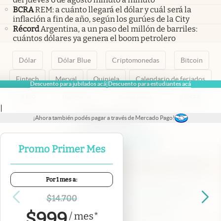
BCRA
REM: a cuánto llegará el dólar y cuál será la
inflación a fin de año, según los gurúes de la City
Récord
Argentina, a un paso del millón de barriles:
cuántos dólares ya genera el boom petrolero
Dólar
Dólar Blue
Criptomonedas
Bitcoin
Fintech
Merval
Quiniela
Calendario de feriados
Descuento para jubilados acá
Descuento para estudiantes acá
|
AFIP
Paritarias
Inversiones
ANSES
|
¡Ahora también podés pagar a través de Mercado Pago!
abre en nueva pestaña
abre en nueva pestaña
abre en nueva pestaña
abre en nueva pestaña
abre en nueva pestaña
Promo Primer Mes
Por 1 mes a:
Contacto
Canales de WhatsApp
Suscribite
Quiénes Somos
$
14.700
Portal de Proveedores
Trabajá con nosotros
$
999
/
mes
*