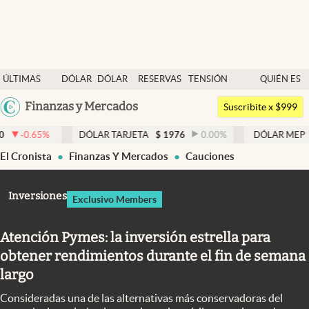
Últimas noticias
ÚLTIMAS
DÓLAR
DÓLAR
RESERVAS
TENSIÓN
QUIÉN ES
Dólar
NOTICIAS
BLUE
BCRA
GEOPOLÍTICA
QUIÉN
Argentina
Finanzas y Mercados
Members
Suscribite x $999
España
Economía y Política
DÓLAR TARJETA
$
1976
0.00
%
DÓLAR MEP
$
1520,78
México
El Cronista
Finanzas Y Mercados
Cauciones
Finanzas y Mercados
USA
Mercados Online
Colombia
Inversiones
Exclusivo Members
Uruguay
Negocios
Atención Pymes: la inversión estrella para
Columnistas
obtener rendimientos durante el fin de semana
Otras secciones
largo
Apertura
Consideradas una de las alternativas más conservadoras del