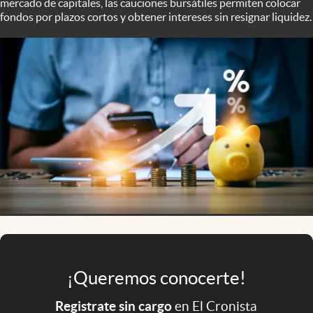
mercado de capitales, las cauciones bursátiles permiten colocar
Infotechnology
fondos por plazos cortos y obtener intereses sin resignar liquidez.
Clase
Clima
Mundial 2026
Eventos Corporativos
El Cronista Studio
Mediakit
abre en nueva pestaña
Argentina
¡Queremos conocerte!
Registrate sin cargo
en El Cronista