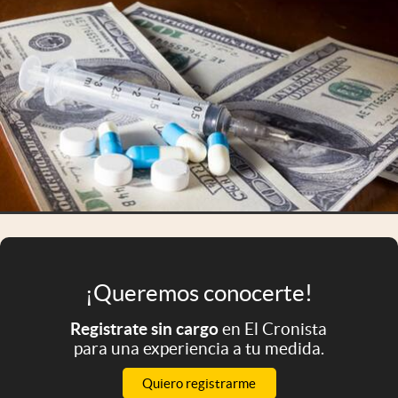
Infotechnology
Clase
Clima
Mundial 2026
Eventos Corporativos
El Cronista Studio
Mediakit
abre en nueva pestaña
Argentina
¡Queremos conocerte!
Registrate sin cargo
en El Cronista
para una experiencia a tu medida.
Quiero registrarme