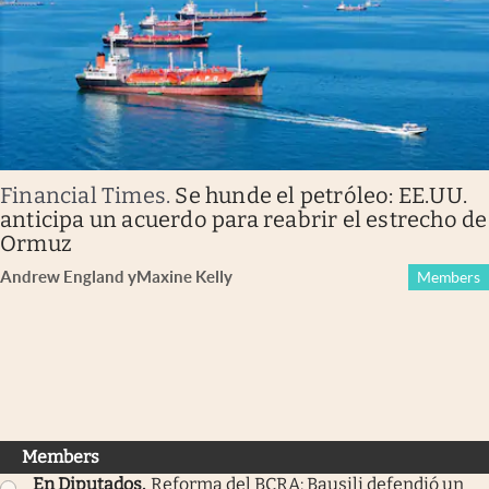
Financial Times
.
Se hunde el petróleo: EE.UU.
anticipa un acuerdo para reabrir el estrecho de
Ormuz
Andrew England
y
Maxine Kelly
Members
Members
En Diputados
.
Reforma del BCRA: Bausili defendió un