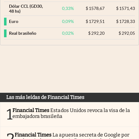
Dólar CCL (GD30,
0,33
%
$
1578,67
$
1571,43
48 hs)
0,09
%
$
1729,51
$
1728,33
Euro
0,02
%
$
292,20
$
292,05
Real brasileño
Las más leídas de Financial Times
1
Financial Times
Estados Unidos revoca la visa de la
embajadora brasileña
2
Financial Times
La apuesta secreta de Google por