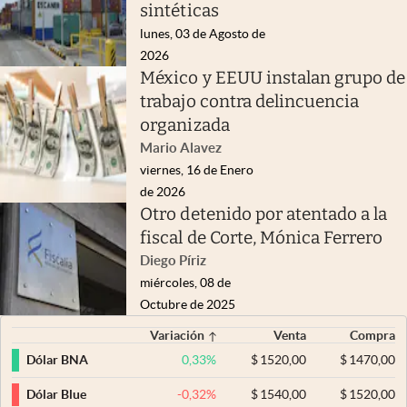
sintéticas
lunes, 03 de Agosto de
2026
México y EEUU instalan grupo de
trabajo contra delincuencia
organizada
Mario Alavez
viernes, 16 de Enero
de 2026
Otro detenido por atentado a la
fiscal de Corte, Mónica Ferrero
Diego Píriz
miércoles, 08 de
Octubre de 2025
Variación
Venta
Compra
0,33
%
$
1520,00
$
1470,00
Dólar BNA
-0,32
%
$
1540,00
$
1520,00
Dólar Blue