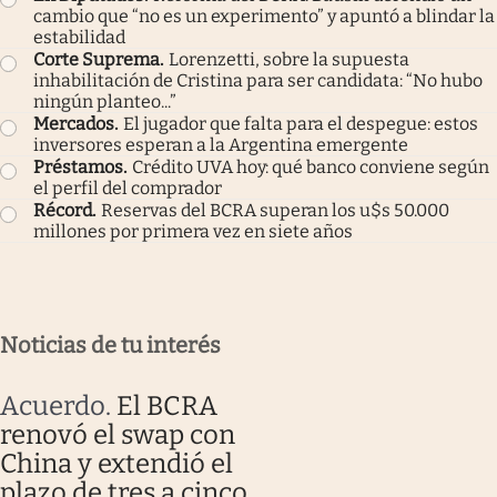
cambio que “no es un experimento” y apuntó a blindar la
estabilidad
Corte Suprema
.
Lorenzetti, sobre la supuesta
inhabilitación de Cristina para ser candidata: “No hubo
ningún planteo...”
Mercados
.
El jugador que falta para el despegue: estos
inversores esperan a la Argentina emergente
Préstamos
.
Crédito UVA hoy: qué banco conviene según
el perfil del comprador
Récord
.
Reservas del BCRA superan los u$s 50.000
millones por primera vez en siete años
Noticias de tu interés
Acuerdo
.
El BCRA
renovó el swap con
China y extendió el
plazo de tres a cinco