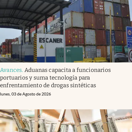
Infotechnology
Clase
Clima
Mundial 2026
Eventos Corporativos
El Cronista Studio
Avances
.
Aduanas capacita a funcionarios
Mediakit
portuarios y suma tecnología para
abre en nueva pestaña
enfrentamiento de drogas sintéticas
Argentina
lunes, 03 de Agosto de 2026