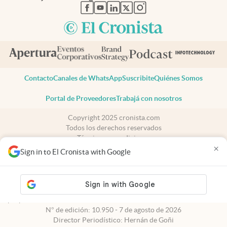
abre en nueva pestaña
abre en nueva pestaña
abre en nueva pestaña
abre en nueva pestaña
abre en nueva pestaña
Contacto
Canales de WhatsApp
Suscribite
Quiénes Somos
Portal de Proveedores
Trabajá con nosotros
Copyright 2025 cronista.com
Todos los derechos reservados
Términos y condiciones
×
Privacidad
Sign in to El Cronista with Google
Consentimiento
Tel:
+54 11 7078-3270
cronista.com
es propiedad de El Cronista Comercial S.A Registro de
propiedad intelectual: 56576959
N° de edición: 10.950 - 7 de agosto de 2026
Director Periodístico: Hernán de Goñi