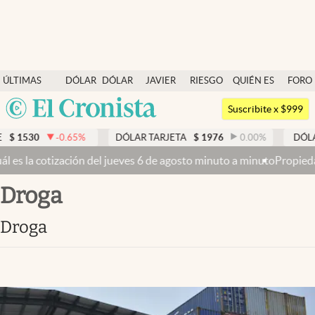
Últimas noticias
ÚLTIMAS
DÓLAR
DÓLAR
JAVIER
RIESGO
QUIÉN ES
FORO
Dólar
NOTICIAS
BLUE
MILEI
PAÍS
QUIÉN
Argentina
Members
Suscribite x $999
España
Economía y Política
-0.65
%
DÓLAR TARJETA
$
1976
0.00
%
DÓLAR MEP
$
1
México
jueves 6 de agosto minuto a minuto
Propiedad privada: con cruces y 
Finanzas y Mercados
USA
droga
Mercados Online
Colombia
Uruguay
Negocios
droga
Columnistas
Otras secciones
Apertura