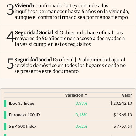
3
Vivienda
Confirmado: la Ley concede a los
inquilinos permanecer hasta 5 años en la vivienda,
aunque el contrato firmado sea por menos tiempo
4
Seguridad Social
El Gobierno lo hace oficial. Los
mayores de 50 años tienen acceso a dos ayudas a
la vez si cumplen estos requisitos
5
Seguridad social
Es oficial | Prohibirán trabajar al
servicio doméstico en todos los hogares donde no
se presente este documento
Variación
Valor
0,33
%
$
20.242,10
Ibex 35 Index
0,18
%
$
1969,10
Euronext 100 ID
0,62
%
$
7757,64
S&P 500 Index