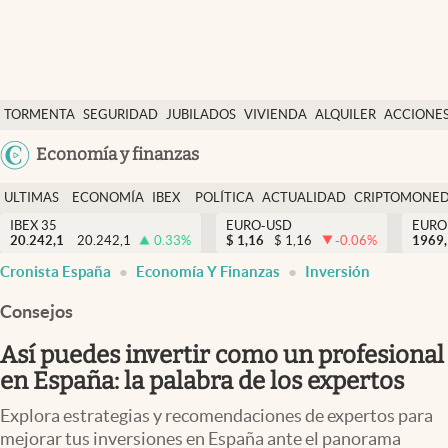
Últimas Noticias
TORMENTA
SEGURIDAD
JUBILADOS
VIVIENDA
ALQUILER
ACCIONE
Economía y finanzas
SOCIAL
Argentina
Economía y finanzas
Política
España
Actualidad
ULTIMAS
ECONOMÍA
IBEX
POLÍTICA
ACTUALIDAD
CRIPTOMONE
México
NOTICIAS
Y
Y
IBEX 35
EURO-USD
EURO
Criptomonedas
20.242,1
20.242,1
0.33
%
$
1,16
$
1,16
-0.06
%
USA
1969,
FINANZAS
EURO
Cronista España
Economía Y Finanzas
Inversión
Colombia
España
Uruguay
Consejos
Así puedes invertir como un profesional
en España: la palabra de los expertos
Explora estrategias y recomendaciones de expertos para
mejorar tus inversiones en España ante el panorama