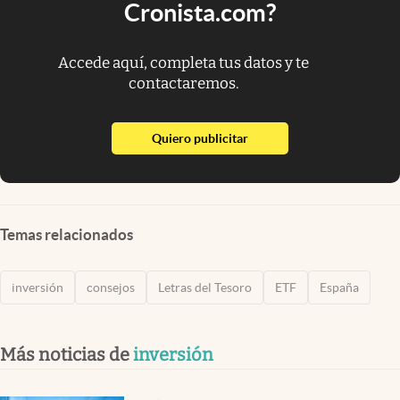
Cronista.com?
Accede aquí, completa tus datos y te
contactaremos.
abre en nueva pestaña
Quiero publicitar
Temas relacionados
inversión
consejos
Letras del Tesoro
ETF
España
Más noticias de
inversión