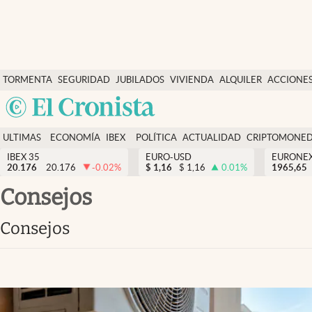
Últimas Noticias
TORMENTA
SEGURIDAD
JUBILADOS
VIVIENDA
ALQUILER
ACCIONE
Economía y finanzas
SOCIAL
Argentina
Política
España
Actualidad
ULTIMAS
ECONOMÍA
IBEX
POLÍTICA
ACTUALIDAD
CRIPTOMONE
México
NOTICIAS
Y
Y
IBEX 35
EURO-USD
EURONE
Criptomonedas
20.176
20.176
-0.02
%
$
1,16
$
1,16
0.01
%
USA
1965,65
FINANZAS
EURO
Colombia
consejos
España
Uruguay
consejos