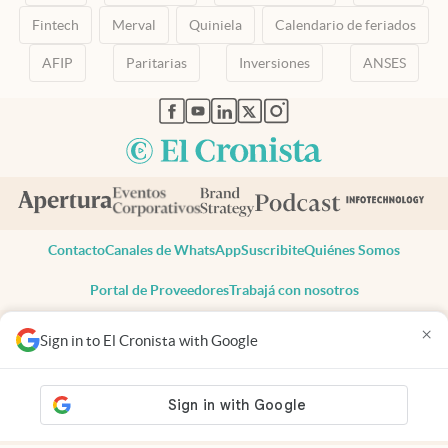
Fintech
Merval
Quiniela
Calendario de feriados
AFIP
Paritarias
Inversiones
ANSES
abre en nueva pestaña
abre en nueva pestaña
abre en nueva pestaña
abre en nueva pestaña
abre en nueva pestaña
Contacto
Canales de WhatsApp
Suscribite
Quiénes Somos
Portal de Proveedores
Trabajá con nosotros
Copyright 2025 cronista.com
×
Sign in to El Cronista with Google
Todos los derechos reservados
Términos y condiciones
Privacidad
Consentimiento
Tel:
+54 11 7078-3270