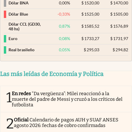
0,00
%
$
1520,00
$
1470,00
Dólar BNA
-0,33
%
$
1525,00
$
1505,00
Dólar Blue
Dólar CCL (GD30,
0,87
%
$
1585,52
$
1576,89
48 hs)
0,08
%
$
1733,27
$
1731,97
Euro
0,05
%
$
295,03
$
294,82
Real brasileño
Las más leídas de Economía y Política
1
En redes
“Da vergüenza”: Milei reaccionó a la
muerte del padre de Messi y cruzó a los críticos del
futbolista
2
Oficial
Calendario de pagos AUH y SUAF ANSES
agosto 2026: fechas de cobro confirmadas