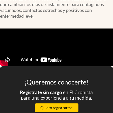
Infotechnology
que cambian los días de aislamiento para contagiados
vacunados, contactos estrechos y positivos con
Clase
enfermedad leve.
Clima
Mundial 2026
Eventos Corporativos
El Cronista Studio
Mediakit
abre en nueva pestaña
Argentina
¡Queremos conocerte!
Registrate sin cargo
en El Cronista
para una experiencia a tu medida.
Quiero registrarme