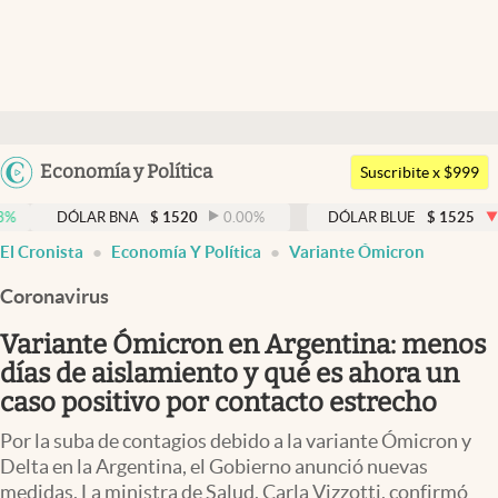
Últimas noticias
Dólar
Argentina
Economía y Política
Members
Suscribite x $999
España
Economía y Política
ÓLAR BNA
$
1520
0.00
%
DÓLAR BLUE
$
1525
-0.33
%
México
El Cronista
Economía Y Política
Variante Ómicron
Finanzas y Mercados
USA
Coronavirus
Mercados Online
Colombia
Uruguay
Variante Ómicron en Argentina: menos
Negocios
días de aislamiento y qué es ahora un
Columnistas
caso positivo por contacto estrecho
Otras secciones
Por la suba de contagios debido a la variante Ómicron y
Delta en la Argentina, el Gobierno anunció nuevas
Apertura
medidas. La ministra de Salud, Carla Vizzotti, confirmó