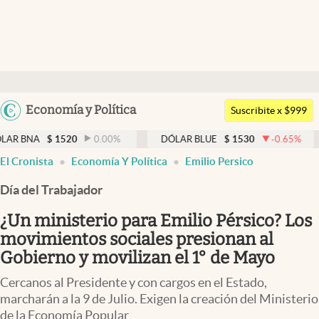
Últimas noticias
Dólar
Argentina
Economía y Política
Members
Suscribite x $999
España
Economía y Política
$
1520
0.00
%
DÓLAR BLUE
$
1530
-0.65
%
DÓLAR 
México
abre en nueva pestaña
El Cronista
Economía Y Política
Emilio Persico
Finanzas y Mercados
USA
Día del Trabajador
Mercados Online
Colombia
Uruguay
¿Un ministerio para Emilio Pérsico? Los
Negocios
movimientos sociales presionan al
Columnistas
Gobierno y movilizan el 1° de Mayo
Otras secciones
Cercanos al Presidente y con cargos en el Estado,
marcharán a la 9 de Julio. Exigen la creación del Ministerio
Apertura
de la Economía Popular