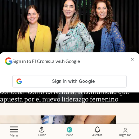
×
Sign in to El Cronista with Google
"Donde nacen las estrellas"
.
El poder de
conectar: cómo es Nébula, la comunidad que
apuesta por el nuevo liderazgo femenino
Dolar
Inicio
Alertas
Ingresar
Menú