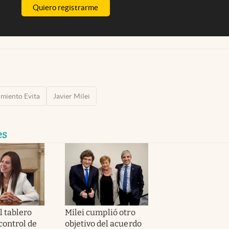
Quiero registrarme
miento Evita
Javier Milei
es
l tablero
Milei cumplió otro
 control de
objetivo del acuerdo