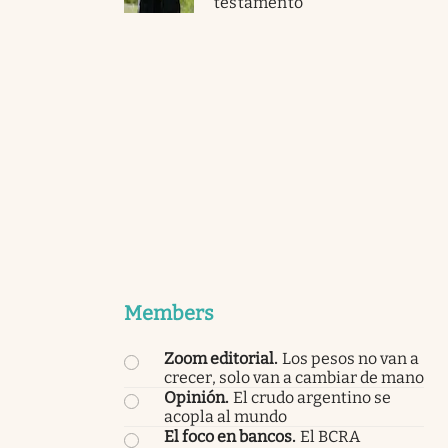
testamento
Members
Zoom editorial
.
Los pesos no van a
crecer, solo van a cambiar de mano
Opinión
.
El crudo argentino se
acopla al mundo
El foco en bancos
.
El BCRA