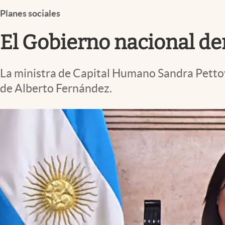
Infotechnology
Planes sociales
Clase
El Gobierno nacional de
Clima
Mundial 2026
La ministra de Capital Humano Sandra Pettov
Eventos Corporativos
de Alberto Fernández.
El Cronista Studio
Mediakit
abre en nueva pestaña