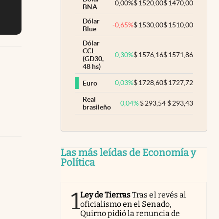
0,00
%
$
1520,00
$
1470,00
BNA
Dólar
-0,65
%
$
1530,00
$
1510,00
Blue
Dólar
CCL
0,30
%
$
1576,16
$
1571,86
(GD30,
48 hs)
0,03
%
$
1728,60
$
1727,72
Euro
Real
0,04
%
$
293,54
$
293,43
brasileño
Las más leídas de Economía y
Política
1
Ley de Tierras
Tras el revés al
oficialismo en el Senado,
Quirno pidió la renuncia de