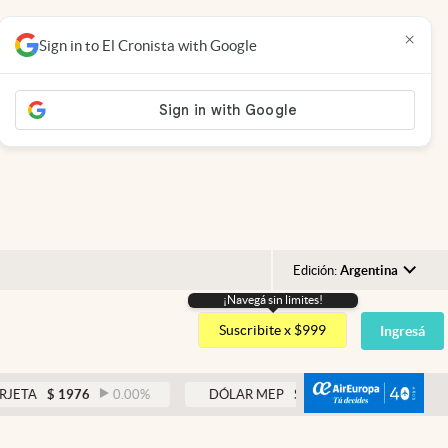
×
Sign in to El Cronista with Google
Edición:
Argentina
¡Navegá sin limites!
Argentina
Suscribite x $999
Ingresá
España
México
abre
$
1976
0.00
%
DÓLAR MEP
$
1521,52
0.23
%
USA
Colombia