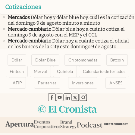
Cotizaciones
Mercados
Dólar hoy y dólar blue hoy: cuál es la cotización
del domingo 9 de agosto minuto a minuto
Mercado cambiario
Dólar blue hoy: a cuánto cotiza el
domingo 9 de agosto con el MEP y el CCL
Mercado cambiario
Dólar hoy: a cuánto cotiza el oficial
en los bancos de la City este domingo 9 de agosto
Dólar
Dólar Blue
Criptomonedas
Bitcoin
Fintech
Merval
Quiniela
Calendario de feriados
AFIP
Paritarias
Inversiones
ANSES
abre en nueva pestaña
abre en nueva pestaña
abre en nueva pestaña
abre en nueva pestaña
abre en nueva pestaña