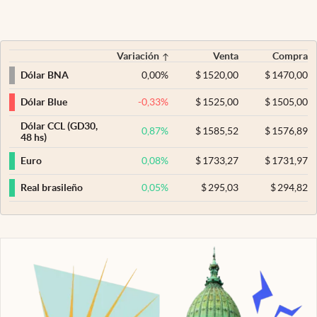
Variación
Venta
Compra
0,00
%
$
1520,00
$
1470,00
Dólar BNA
-0,33
%
$
1525,00
$
1505,00
Dólar Blue
Dólar CCL (GD30,
0,87
%
$
1585,52
$
1576,89
48 hs)
0,08
%
$
1733,27
$
1731,97
Euro
0,05
%
$
295,03
$
294,82
Real brasileño