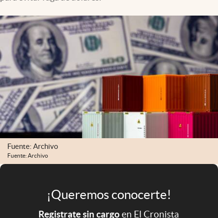
Infotechnology
Clase
Clima
Mundial 2026
Eventos Corporativos
El Cronista Studio
Mediakit
abre en nueva pestaña
Argentina
Fuente: Archivo
Fuente: Archivo
¡Queremos conocerte!
Registrate sin cargo
en El Cronista