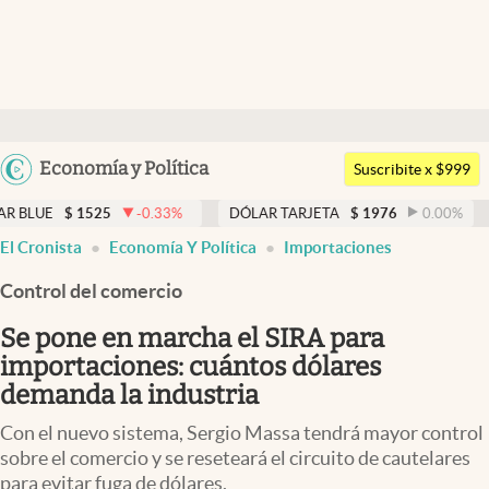
Últimas noticias
Dólar
Argentina
Economía y Política
Members
Suscribite x $999
España
Economía y Política
-0.33
%
DÓLAR TARJETA
$
1976
0.00
%
DÓLAR MEP
México
El Cronista
Economía Y Política
Importaciones
Finanzas y Mercados
USA
Control del comercio
Mercados Online
Colombia
Uruguay
Se pone en marcha el SIRA para
Negocios
importaciones: cuántos dólares
Columnistas
demanda la industria
Otras secciones
Con el nuevo sistema, Sergio Massa tendrá mayor control
sobre el comercio y se reseteará el circuito de cautelares
Apertura
para evitar fuga de dólares.