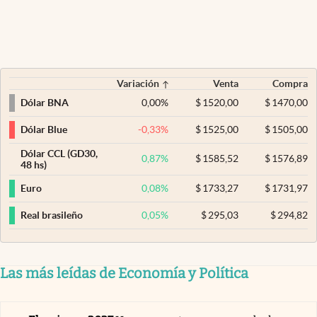
Variación
Venta
Compra
0,00
%
$
1520,00
$
1470,00
Dólar BNA
-0,33
%
$
1525,00
$
1505,00
Dólar Blue
Dólar CCL (GD30,
0,87
%
$
1585,52
$
1576,89
48 hs)
0,08
%
$
1733,27
$
1731,97
Euro
0,05
%
$
295,03
$
294,82
Real brasileño
Las más leídas de Economía y Política