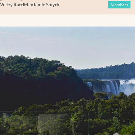
Verity Ratcliffe
y
Jamie Smyth
Members