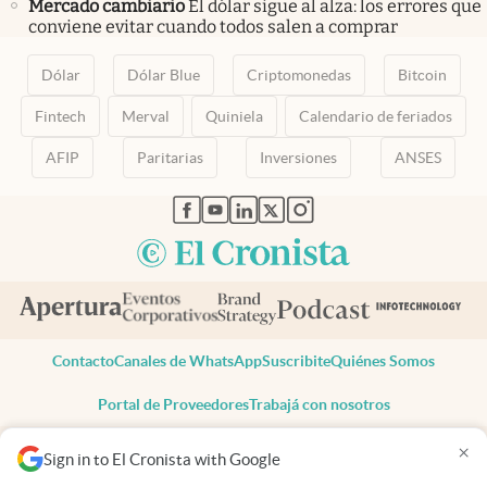
Mercado cambiario
El dólar sigue al alza: los errores que
conviene evitar cuando todos salen a comprar
Dólar
Dólar Blue
Criptomonedas
Bitcoin
Fintech
Merval
Quiniela
Calendario de feriados
AFIP
Paritarias
Inversiones
ANSES
abre en nueva pestaña
abre en nueva pestaña
abre en nueva pestaña
abre en nueva pestaña
abre en nueva pestaña
Contacto
Canales de WhatsApp
Suscribite
Quiénes Somos
Portal de Proveedores
Trabajá con nosotros
Copyright 2025 cronista.com
×
Sign in to El Cronista with Google
Todos los derechos reservados