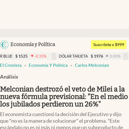
Últimas noticias
Dólar
Argentina
Economía y Política
Members
Suscribite x $999
España
Economía y Política
-0.33
%
DÓLAR TARJETA
$
1976
0.00
%
DÓLAR MEP
$
1
México
El Cronista
Economía Y Política
Carlos Melconian
Finanzas y Mercados
USA
Análisis
Mercados Online
Colombia
Uruguay
Melconian destrozó el veto de Milei a la
Negocios
nueva fórmula previsional: "En el medio
Columnistas
los jubilados perdieron un 26%"
Otras secciones
El economista cuestionó la decisión del Ejecutivo y dijo
que "no es la manera de solucionar" el problema. "Este
Apertura
escándalo no es ni más ni menos que un subproducto de