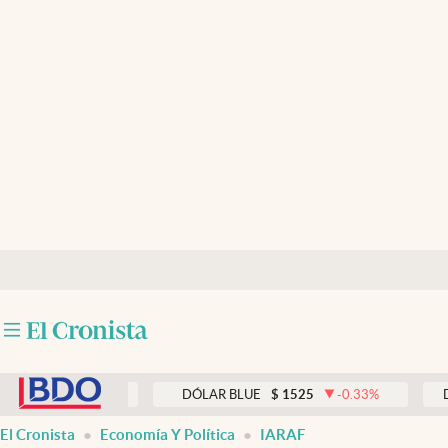
Últimas noticias
Dólar
Members
Economía y Política
Finanzas y Mercados
Mercados Online
Negocios
Columnistas
abre en nueva pestaña
Otras secciones
0.00
%
DÓLAR BLUE
$
1525
-0.33
%
DÓLAR TA
Apertura
El Cronista
Economía Y Política
IARAF