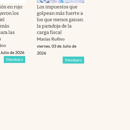
ón en rojo:
Los impuestos que
yeron los
golpean más fuerte a
del
los que menos ganan:
 más
la paradoja de la
ara las
carga fiscal
s
Matías Rufino
ino
viernes, 03 de Julio de
 Julio de 2026
2026
Members
Members