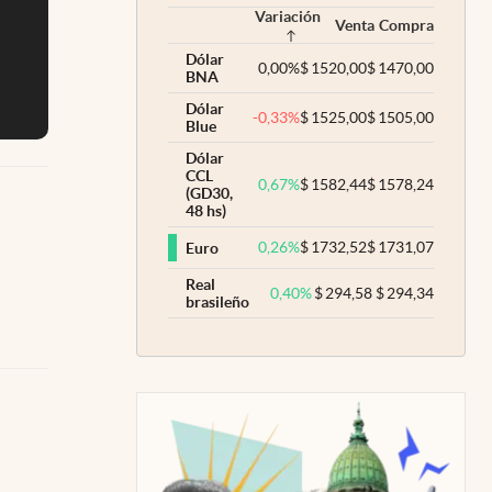
Variación
Venta
Compra
Dólar
0,00
%
$
1520,00
$
1470,00
BNA
Dólar
-0,33
%
$
1525,00
$
1505,00
Blue
Dólar
CCL
0,67
%
$
1582,44
$
1578,24
(GD30,
48 hs)
0,26
%
$
1732,52
$
1731,07
Euro
Real
0,40
%
$
294,58
$
294,34
brasileño