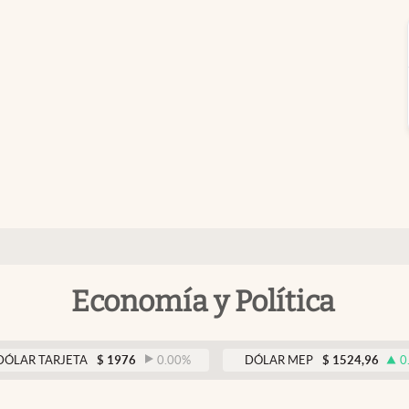
Economía y Política
RJETA
$
1976
0.00
%
DÓLAR MEP
$
1524,96
0.36
%