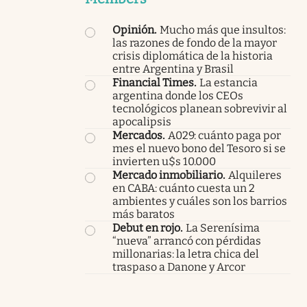
Opinión
.
Mucho más que insultos:
las razones de fondo de la mayor
crisis diplomática de la historia
entre Argentina y Brasil
Financial Times
.
La estancia
argentina donde los CEOs
tecnológicos planean sobrevivir al
apocalipsis
Mercados
.
A029: cuánto paga por
mes el nuevo bono del Tesoro si se
invierten u$s 10.000
Mercado inmobiliario
.
Alquileres
en CABA: cuánto cuesta un 2
ambientes y cuáles son los barrios
más baratos
Debut en rojo
.
La Serenísima
“nueva” arrancó con pérdidas
millonarias: la letra chica del
traspaso a Danone y Arcor