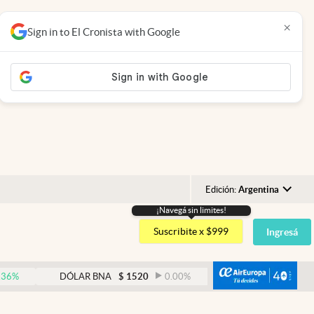
×
Sign in to El Cronista with Google
Edición:
Argentina
¡Navegá sin limites!
Argentina
Suscribite x $999
Ingresá
España
México
abre
DÓLAR BNA
$
1520
0.00
%
DÓLAR BLUE
$
1525
USA
Colombia