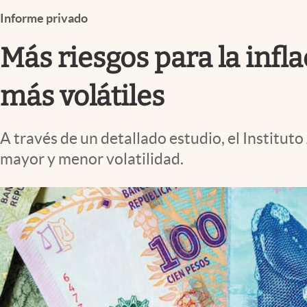
Infotechnology
Informe privado
Clase
Más riesgos para la infla
Clima
Mundial 2026
más volátiles
Eventos Corporativos
A través de un detallado estudio, el Instituto
El Cronista Studio
mayor y menor volatilidad.
Mediakit
abre en nueva pestaña