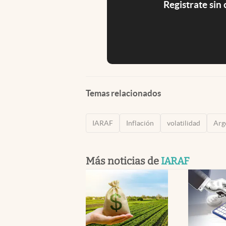
Registrate sin
Temas relacionados
IARAF
Inflación
volatilidad
Arg
Más noticias de
IARAF