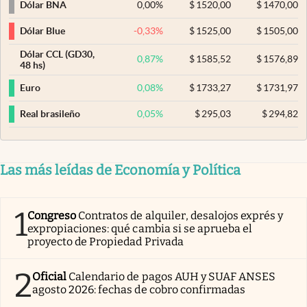
0,00
%
$
1520,00
$
1470,00
Dólar BNA
-0,33
%
$
1525,00
$
1505,00
Dólar Blue
Dólar CCL (GD30,
0,87
%
$
1585,52
$
1576,89
48 hs)
0,08
%
$
1733,27
$
1731,97
Euro
0,05
%
$
295,03
$
294,82
Real brasileño
Las más leídas de Economía y Política
1
Congreso
Contratos de alquiler, desalojos exprés y
expropiaciones: qué cambia si se aprueba el
proyecto de Propiedad Privada
2
Oficial
Calendario de pagos AUH y SUAF ANSES
agosto 2026: fechas de cobro confirmadas