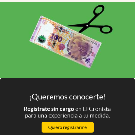
Infotechnology
Clase
Clima
Mundial 2026
Eventos Corporativos
El Cronista Studio
Mediakit
abre en nueva pestaña
Argentina
¡Queremos conocerte!
Registrate sin cargo
en El Cronista
para una experiencia a tu medida.
Quiero registrarme