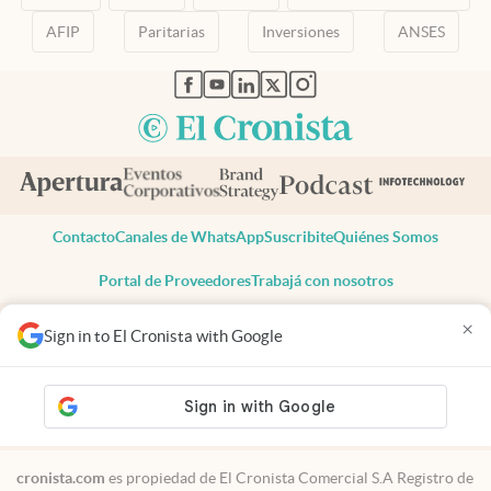
AFIP
Paritarias
Inversiones
ANSES
abre en nueva pestaña
abre en nueva pestaña
abre en nueva pestaña
abre en nueva pestaña
abre en nueva pestaña
Contacto
Canales de WhatsApp
Suscribite
Quiénes Somos
Portal de Proveedores
Trabajá con nosotros
Copyright 2025 cronista.com
×
Sign in to El Cronista with Google
Todos los derechos reservados
Términos y condiciones
Privacidad
Consentimiento
Tel:
+54 11 7078-3270
cronista.com
es propiedad de El Cronista Comercial S.A Registro de