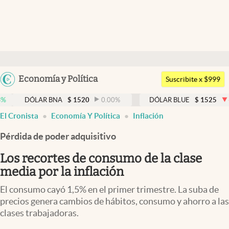
Últimas noticias
Dólar
Argentina
Economía y Política
Members
Suscribite x $999
España
Economía y Política
LAR BNA
$
1520
0.00
%
DÓLAR BLUE
$
1525
-0.33
%
México
El Cronista
Economía Y Política
Inflación
Finanzas y Mercados
USA
Pérdida de poder adquisitivo
Mercados Online
Colombia
Uruguay
Los recortes de consumo de la clase
Negocios
media por la inflación
Columnistas
El consumo cayó 1,5% en el primer trimestre. La suba de
Otras secciones
precios genera cambios de hábitos, consumo y ahorro a las
clases trabajadoras.
Apertura